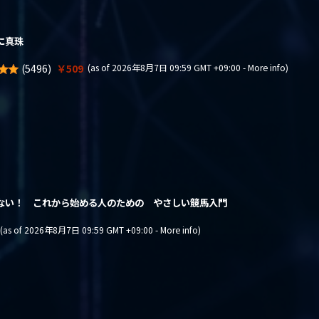
に真珠
(
5496
)
￥509
(as of 2026年8月7日 09:59 GMT +09:00 -
More info
)
ない！ これから始める人のための やさしい競馬入門
(as of 2026年8月7日 09:59 GMT +09:00 -
More info
)