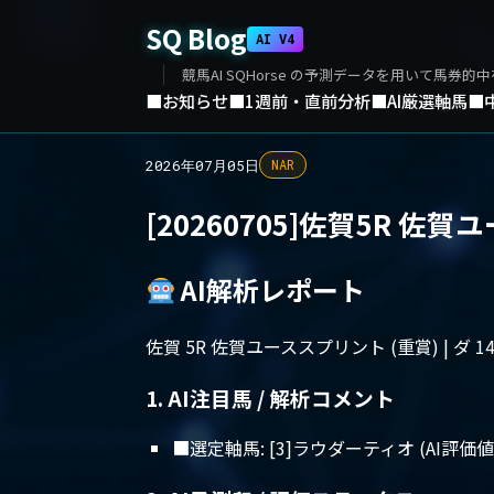
SQ Blog
AI V4
競馬AI SQHorse の予測データを用いて馬券
■お知らせ
■1週前・直前分析
■AI厳選軸馬
■
NAR
2026年07月05日
[20260705]佐賀5R 佐賀
AI解析レポート
佐賀 5R 佐賀ユーススプリント (重賞) | ダ 1
1. AI注目馬 / 解析コメント
■選定軸馬: [3]ラウダーティオ (AI評価