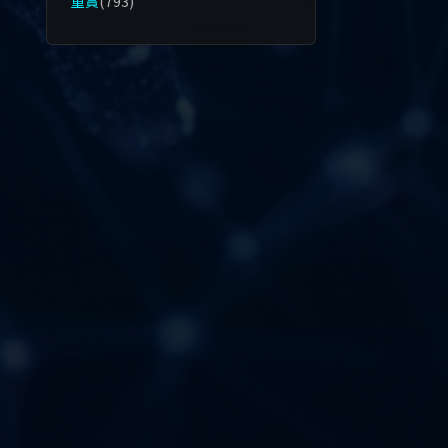
重賞
(793)