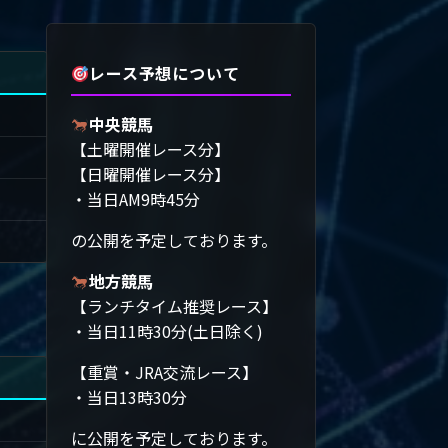
レース予想について
中央競馬
【土曜開催レース分】
【日曜開催レース分】
・当日AM9時45分
の公開を予定しております。
地方競馬
【ランチタイム推奨レース】
・当日11時30分(土日除く)
【重賞・JRA交流レース】
・当日13時30分
に公開を予定しております。