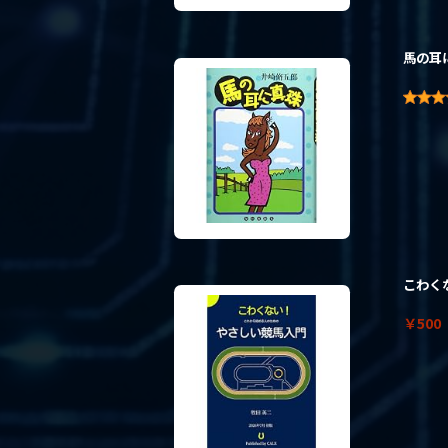
馬の耳
こわく
￥500