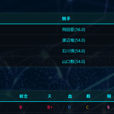
騎手
飛田愛(56.0)
渡辺竜(54.0)
石川慎(54.0)
山口勲(54.0)
総合
ス
血
厩
騎
B
B+
D
C
S