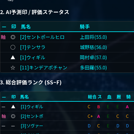
2. AI予測印 / 評価ステータス
—
印
馬名
騎手
軸
◎
[2]セントポールヒロ
上田将(55.0)
◯
[7]テンサラ
城野慈(56.0)
▲
[1]ウィギル
岡村卓(57.0)
☆
[11]キンデアポチャン
多田羅(55.0)
3. 総合評価ランク (SS~F)
—
印
馬名
総合
ス
血
厩
騎
—
▲
[1]ウィギル
C
B
E
E
A
軸
◎
[2]セントポ
C+
A
E
C
C
—
—
[3]ソヴァー
D
C
E
D
D