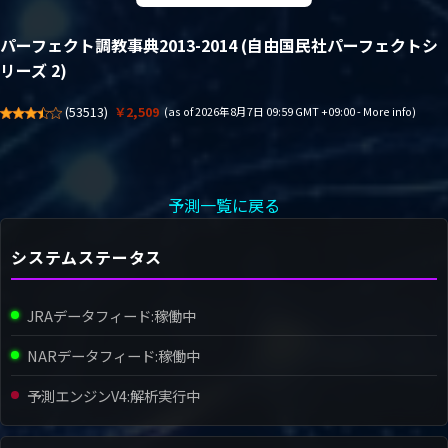
パーフェクト調教事典2013-2014 (自由国民社パーフェクトシ
リーズ 2)
(
53513
)
￥2,509
(as of 2026年8月7日 09:59 GMT +09:00 -
More info
)
予測一覧に戻る
システムステータス
JRAデータフィード:
稼働中
NARデータフィード:
稼働中
予測エンジンV4:
解析実行中