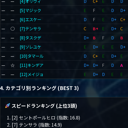
—
—
[4]オリヴィ
D
C+
E
D
D
—
—
[5]マジック
E
F
E
D
D+
—
—
[6]エスケー
D
F
E
D+
C+
—
◯
[7]テンサラ
C
B+
E
D+
C
—
—
[8]タスクデ
D+
B
F
D
B
—
—
[9]ソレユケ
E
D+
E
E
D+
—
—
[10]タマール
D
C+
E
D+
E
—
☆
[11]キンデア
D+
D+
F
D
A
—
—
[12]メイジョ
E
D+
D
E
E
4. カテゴリ別ランキング (BEST 3)
スピードランキング (上位3頭)
[2] セントポールヒロ (指数: 16.8)
[7] テンサラ (指数: 14.9)