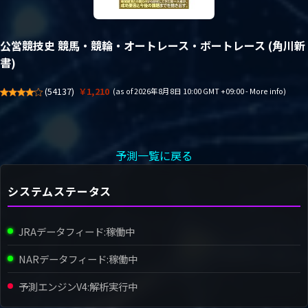
公営競技史 競馬・競輪・オートレース・ボートレース (角川新
書)
(
54137
)
￥1,210
(as of 2026年8月8日 10:00 GMT +09:00 -
More info
)
予測一覧に戻る
システムステータス
JRAデータフィード:
稼働中
NARデータフィード:
稼働中
予測エンジンV4:
解析実行中