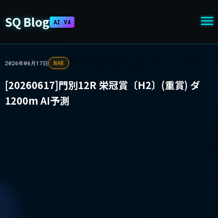
SQ Blog
AI V4
NAR
2026年06月17日
[20260617]門別12R 栄冠賞〔H2〕(重賞) ダ
1200m AI予測