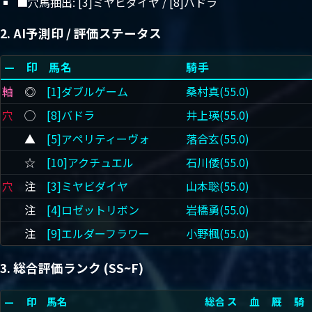
■穴馬抽出: [3]ミヤビダイヤ / [8]バドラ
2. AI予測印 / 評価ステータス
—
印
馬名
騎手
軸
◎
[1]ダブルゲーム
桑村真(55.0)
穴
◯
[8]バドラ
井上瑛(55.0)
▲
[5]アペリティーヴォ
落合玄(55.0)
☆
[10]アクチュエル
石川倭(55.0)
穴
注
[3]ミヤビダイヤ
山本聡(55.0)
注
[4]ロゼットリボン
岩橋勇(55.0)
注
[9]エルダーフラワー
小野楓(55.0)
3. 総合評価ランク (SS~F)
—
印
馬名
総合
ス
血
厩
騎