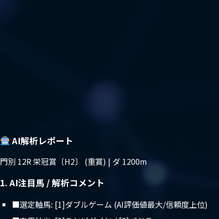
AI解析レポート
門別 12R 栄冠賞〔H2〕 (重賞) | ダ 1200m
1. AI注目馬 / 解析コメント
■選定軸馬: [1]ダブルゲーム (AI評価値最大/信頼度上位)