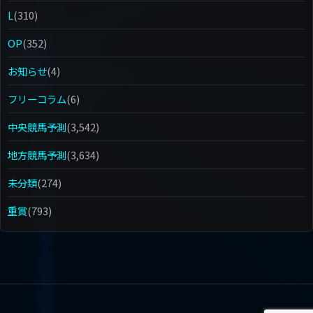
L
(310)
OP
(352)
お知らせ
(4)
フリーコラム
(6)
中央競馬予測
(3,542)
地方競馬予測
(3,634)
未分類
(274)
重賞
(793)