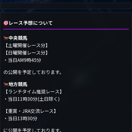
レース予想について
中央競馬
【土曜開催レース分】
【日曜開催レース分】
・当日AM9時45分
の公開を予定しております。
地方競馬
【ランチタイム推奨レース】
・当日11時30分(土日除く)
【重賞・JRA交流レース】
・当日13時30分
に公開を予定しております。