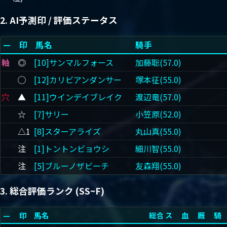
2. AI予測印 / 評価ステータス
—
印
馬名
騎手
軸
◎
[10]サンマルフォース
加藤聡(57.0)
◯
[12]カリビアンダンサー
塚本征(55.0)
穴
▲
[11]ウインデイブレイク
渡辺竜(57.0)
☆
[7]サリー
小笠原(52.0)
△1
[8]スターアライズ
丸山真(55.0)
注
[1]トントンビョウシ
細川智(55.0)
注
[5]ブルーノザビーチ
友森翔(55.0)
3. 総合評価ランク (SS~F)
—
印
馬名
総合
ス
血
厩
騎