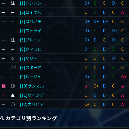
—
注
[1]トントン
D+
E
C
D+
C
—
—
[2]ロイヤル
C
E
D
C
A
—
—
[3]コパノモ
D+
D+
D+
C
C
—
—
[4]ストライ
D+
E
D
D+
C
—
注
[5]ブルーノ
D+
D
C
D+
C
—
—
[6]タマコロ
D
E
D
E
C+
—
☆
[7]サリー
C
C
C
D
C
—
△1
[8]スターア
C
C
D
E
C
—
—
[9]ルージュ
D+
E
D
E
B+
軸
◎
[10]サンマル
B
C+
D+
C
A
穴
▲
[11]ウインデ
C
D
D+
C
A
—
◯
[12]カリビア
C+
C
D
C
A
4. カテゴリ別ランキング