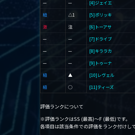
—
—
[4]ジェイエ
紐
△1
[5]ポリッキ
激
注
[6]トーアサ
—
—
[7]ドライブ
—
—
[8]キララカ
—
—
[9]トゥーナ
紐
▲
[10]レヴェル
紐
◯
[11]ティーズ
評価ランクについて
※評価ランクはSS (最高)～F (最低)です。
各項目は該当条件での評価をランク付けし