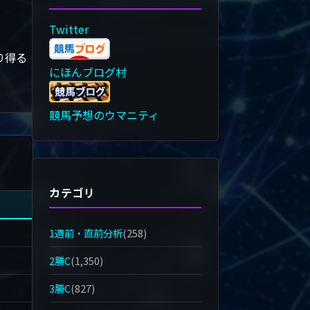
Twitter
り得る
にほんブログ村
競馬予想のウマニティ
カテゴリ
1週前・直前分析
(258)
2勝C
(1,350)
3勝C
(827)