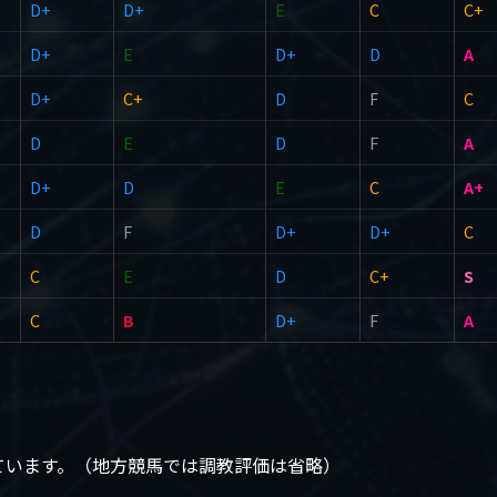
D+
D+
E
C
C+
D+
E
D+
D
A
D+
C+
D
F
C
D
E
D
F
A
D+
D
E
C
A+
D
F
D+
D+
C
C
E
D
C+
S
C
B
D+
F
A
ています。（地方競馬では調教評価は省略）