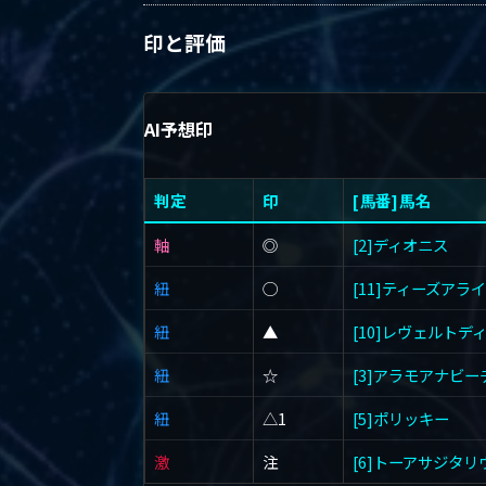
印と評価
AI予想印
判定
印
[馬番]馬名
軸
◎
[2]ディオニス
紐
◯
[11]ティーズアラ
紐
▲
[10]レヴェルトデ
紐
☆
[3]アラモアナビーチ
紐
△1
[5]ポリッキー
激
注
[6]トーアサジタリ