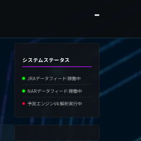
システムステータス
JRAデータフィード:
稼働中
NARデータフィード:
稼働中
予測エンジンV4:
解析実行中