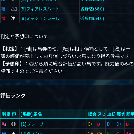
紐
△1
[5]フィアレスハート
城野慈(56.0)
激
注
[8]ミッションレール
近藤翔(54.0)
判定と予想印について
【判定】
：[軸]は馬券の軸、[紐]は相手候補として、[激]は一
部の評価が突出しており消しづらい穴馬になり得る候補です。
【予想印】
：◎から順に総合評価が高い馬です。能力値のみの
評価ですのでご注意ください。
評価ランク
判定
印
[馬番]馬名
総合
スピード
血統
厩舎
騎
軸
◎
[1]ブレーヴ
C+
B
D+
D+
B
紐
▲
[2]ダノンペ
C+
C+
E
C
A+