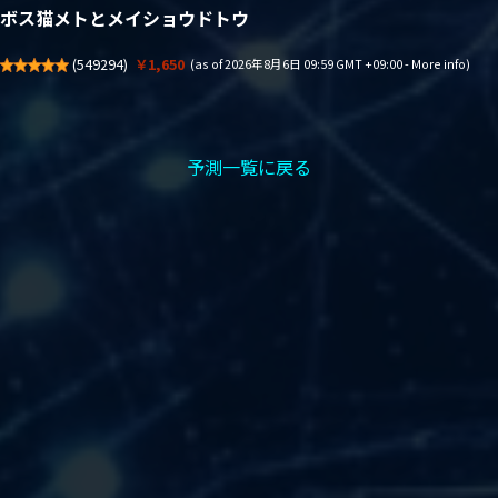
ボス猫メトとメイショウドトウ
(
549294
)
￥1,650
(as of 2026年8月6日 09:59 GMT +09:00 -
More info
)
予測一覧に戻る