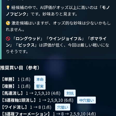
紐候補の中で、AI評価がオッズ以上に高いのは「
モノ
ノフピンク
」です。妙味ありと見ます。
激走候補はいますが、オッズ的な妙味は少ないかもし
れません。
「
ロングウッド
」「
ウインジョイフル
」「
ボマライ
ン
」「
ビックス
」は評価が低く、今回は厳しい戦いにな
りそうです。
推奨買い目（参考）
【単勝】
1 (1点)
本命
【複勝】
1 (1点)
堅実
【馬連流し】
1 → 2,5,9,10 (4点)
対抗
【3連複軸1頭流し】
1 → 2,5,9,10 (6点)
中穴狙い
【ワイド流し】
1 → 8 (1点)
穴狙い
【3連複フォーメーション】
1 → 8 → 2,5,9,10 (4点)