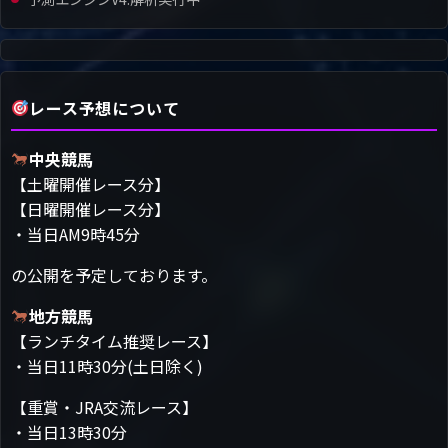
レース予想について
中央競馬
【土曜開催レース分】
【日曜開催レース分】
・当日AM9時45分
の公開を予定しております。
地方競馬
【ランチタイム推奨レース】
・当日11時30分(土日除く)
【重賞・JRA交流レース】
・当日13時30分