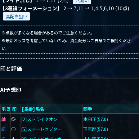
【ワイド流し】
2 → 7,11 (2点)
穴狙い
【3連複フォーメーション】
2 → 7,11 → 1,4,5,6,10 (10点)
高配当狙い
※点数が多くなる場合があるのでご注意ください。
※最新オッズを考慮していないため、資金配分はご自身でご検討くださ
い。
印と評価
AI予想印
判定
印
[馬番]馬名
騎手
軸
◎
[2]ストライクオン
本田正(57.0)
紐
◯
[5]スマートセプター
下原理(57.0)
紐
▲
[4]コパノパサディナ
吉村智(57.0)