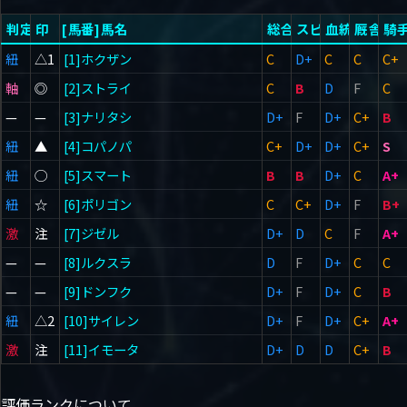
判定
印
[馬番]馬名
総合
スピード
血統
厩舎
騎
紐
△1
[1]ホクザン
C
D+
C
C
C+
軸
◎
[2]ストライ
C
B
D
F
C
—
—
[3]ナリタシ
D+
F
D+
C+
B
紐
▲
[4]コパノパ
C+
D+
D+
C+
S
紐
◯
[5]スマート
B
B
D+
C
A+
紐
☆
[6]ポリゴン
C
C+
D+
F
B+
激
注
[7]ジゼル
D+
D
C
F
A+
—
—
[8]ルクスラ
D
F
D+
C
C
—
—
[9]ドンフク
D+
F
D+
C
B
紐
△2
[10]サイレン
D+
F
D+
C+
A+
激
注
[11]イモータ
D+
D
D
C+
B
評価ランクについて