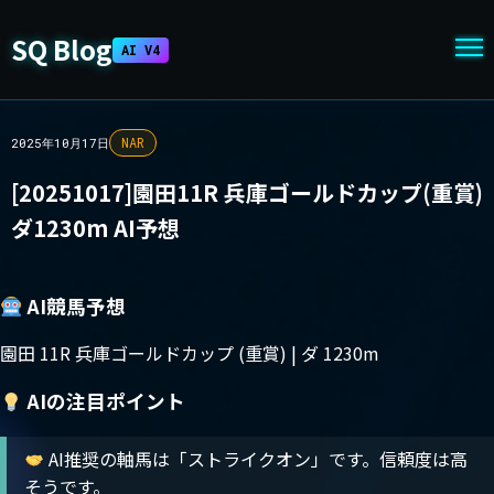
SQ Blog
AI V4
NAR
2025年10月17日
[20251017]園田11R 兵庫ゴールドカップ(重賞)
ダ1230m AI予想
AI競馬予想
園田 11R 兵庫ゴールドカップ (重賞) | ダ 1230m
AIの注目ポイント
AI推奨の軸馬は「ストライクオン」です。信頼度は高
そうです。