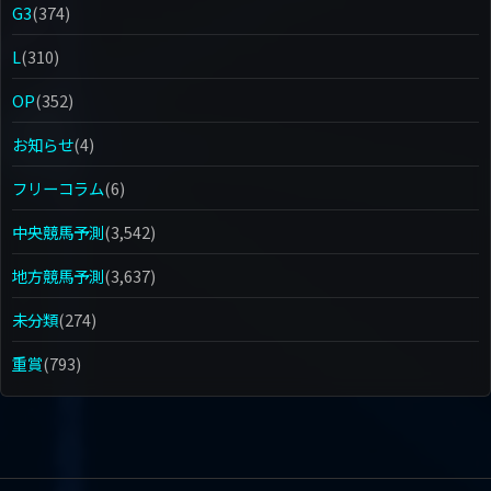
G3
(374)
L
(310)
OP
(352)
お知らせ
(4)
フリーコラム
(6)
中央競馬予測
(3,542)
地方競馬予測
(3,637)
未分類
(274)
重賞
(793)