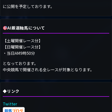
に公開を予定しております。
AI厳選軸馬について
【土曜開催レース分】
【日曜開催レース分】
・当日AM9時50分
となっております。
中央競馬で開催される全レースが対象となります。
◆リンク
Twitter