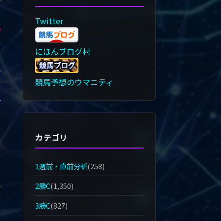
+
Twitter
+
+
にほんブログ村
+
競馬予想のウマニティ
+
+
カテゴリ
1週前・直前分析
(258)
+
+
2勝C
(1,350)
3勝C
(827)