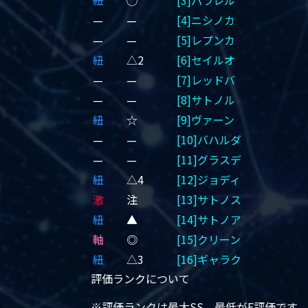
紐
◯
[3]パラレル
—
—
[4]ニシノカ
—
—
[5]レプンカ
紐
△2
[6]セイルオ
—
—
[7]レッドバ
—
—
[8]サトノル
紐
☆
[9]ヴァーン
—
—
[10]バハルダ
—
—
[11]グラスデ
紐
△4
[12]ジョディ
激
注
[13]サトノス
紐
▲
[14]サトノア
軸
◎
[15]クリーン
紐
△3
[16]ギャラク
評価ランクについて
※評価ランクは最大SS、最低がF評価です。