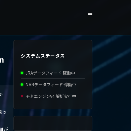
システムステータス
m
JRAデータフィード:
稼働中
NARデータフィード:
稼働中
で
予測エンジンV4:
解析実行中
狙っ
離が