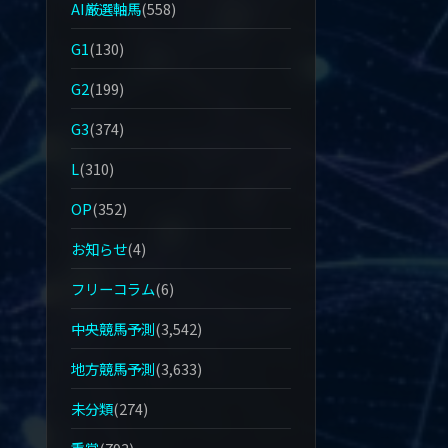
AI厳選軸馬
(558)
G1
(130)
G2
(199)
G3
(374)
L
(310)
OP
(352)
お知らせ
(4)
フリーコラム
(6)
中央競馬予測
(3,542)
地方競馬予測
(3,633)
未分類
(274)