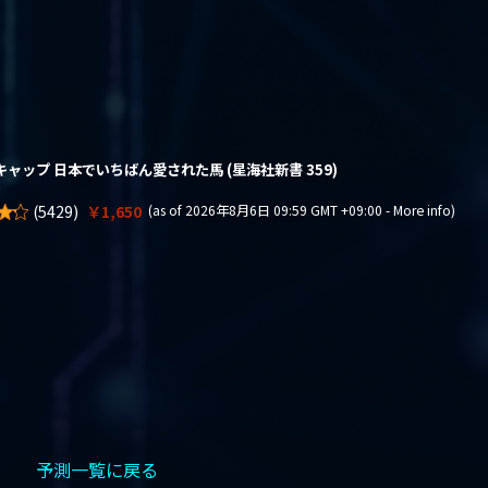
ャップ 日本でいちばん愛された馬 (星海社新書 359)
(
5429
)
￥1,650
(as of 2026年8月6日 09:59 GMT +09:00 -
More info
)
予測一覧に戻る