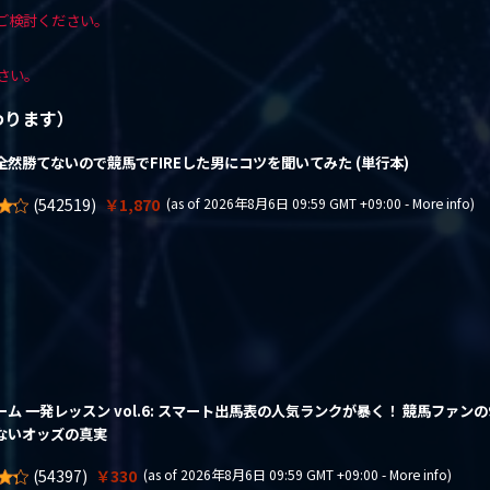
ご検討ください。
。
さい。
わります）
全然勝てないので競馬でFIREした男にコツを聞いてみた (単行本)
(
542519
)
￥1,870
(as of 2026年8月6日 09:59 GMT +09:00 -
More info
)
ム 一発レッスン vol.6: スマート出馬表の人気ランクが暴く！ 競馬ファンの
ないオッズの真実
(
54397
)
￥330
(as of 2026年8月6日 09:59 GMT +09:00 -
More info
)