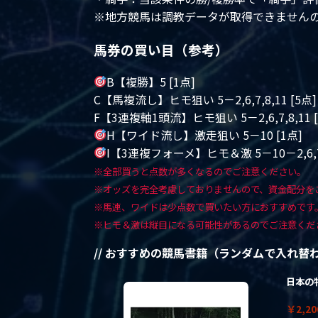
※地方競馬は調教データが取得できません
馬券の買い目（参考）
B【複勝】5 [1点]
C【馬複流し】ヒモ狙い 5－2,6,7,8,11 [5点]
F【3連複軸1頭流】ヒモ狙い 5－2,6,7,8,11 [
H【ワイド流し】激走狙い 5－10 [1点]
I【3連複フォーメ】ヒモ＆激 5－10－2,6,7,8
※全部買うと点数が多くなるのでご注意ください。
※オッズを完全考慮しておりませんので、資金配分を
※馬連、ワイドは少点数で買いたい方におすすめです
※ヒモ＆激は縦目になる可能性があるのでご注意くだ
// おすすめの競馬書籍（ランダムで入れ替
日本の牝
￥2,20