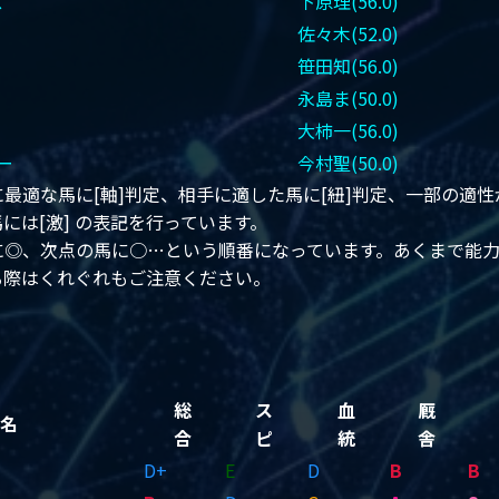
ス
下原理(56.0)
佐々木(52.0)
笹田知(56.0)
永島ま(50.0)
大柿一(56.0)
ー
今村聖(50.0)
最適な馬に[軸]判定、相手に適した馬に[紐]判定、一部の適性
は[激] の表記を行っています。
に◎、次点の馬に○…という順番になっています。あくまで能
る際はくれぐれもご注意ください。
総
ス
血
厩
馬名
合
ピ
統
舎
D+
E
D
B
B