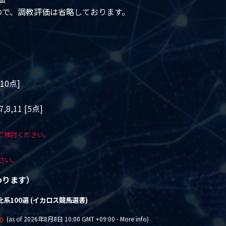
ので、調教評価は省略しております。
10点]
,11 [5点]
ご検討ください。
。
さい。
わります）
系100選 (イカロス競馬選書)
0
(as of 2026年8月8日 10:00 GMT +09:00 -
More info
)