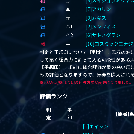
軸
◯
[5]メイショウミツヤ
紐
▲
[7]アカリン
紐
☆
[8]ムキズ
紐
△1
[2]メンフィス
紐
△2
[6]サトノグラン
激
—
[10]コスミックエナジ
判定と予想印について
【判定】
：馬券の軸に
して高く総合力に割って入る可能性がある馬に
【予想印】
：単純に総合評価が最の高い馬
みの評価となりますので、馬券を購入され
※2022/05/06より印の付与方式が変更になりました。
評価ランク
判
予
[馬番]
定
印
—
—
[1]エイシン