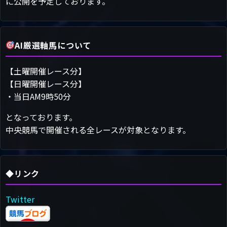
に公開を予定しております。
AI厳選軸馬について
【土曜開催レース分】
【日曜開催レース分】
・当日AM9時50分
となっております。
中央競馬で開催される全レースが対象となります。
◆リンク
Twitter