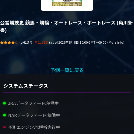
公営競技史 競馬・競輪・オートレース・ボートレース (角川新
書)
(
54137
)
￥1,210
(as of 2026年8月8日 10:00 GMT +09:00 -
More info
)
予測一覧に戻る
システムステータス
JRAデータフィード:
稼働中
NARデータフィード:
稼働中
予測エンジンV4:
解析実行中