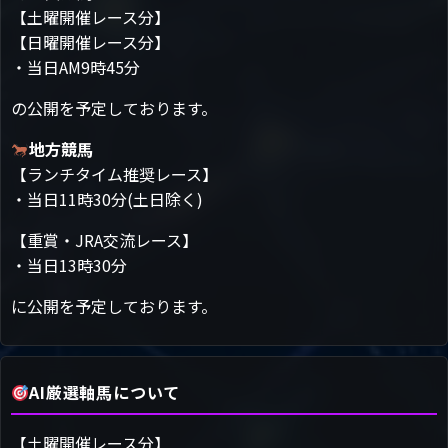
【土曜開催レース分】
【日曜開催レース分】
・当日AM9時45分
の公開を予定しております。
地方競馬
【ランチタイム推奨レース】
・当日11時30分(土日除く)
【重賞・JRA交流レース】
・当日13時30分
に公開を予定しております。
AI厳選軸馬について
【土曜開催レース分】