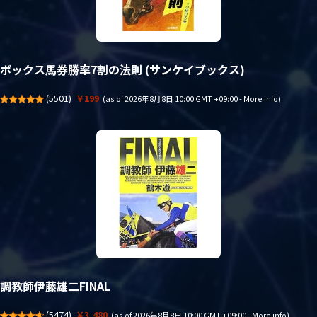
ボックス馬券勝率7割の法則 (サンケイブックス)
(
5501
)
￥199
(as of 2026年8月8日 10:00 GMT +09:00 -
More info
)
調教師伊藤雄二FINAL
(
5474
)
￥3,480
(as of 2026年8月8日 10:00 GMT +09:00 -
More info
)