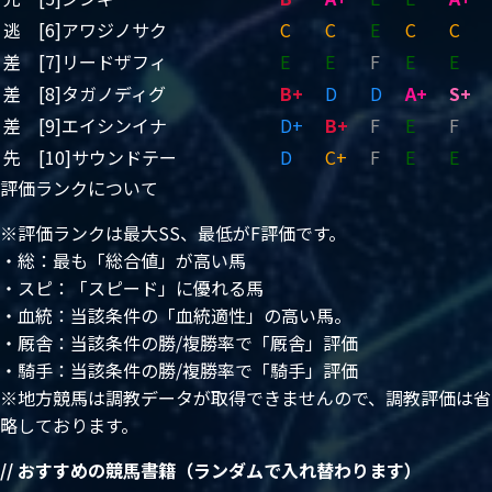
逃
[6]アワジノサク
C
C
E
C
C
差
[7]リードザフィ
E
E
F
E
E
差
[8]タガノディグ
B+
D
D
A+
S+
差
[9]エイシンイナ
D+
B+
F
E
F
先
[10]サウンドテー
D
C+
F
E
E
評価ランクについて
※評価ランクは最大SS、最低がF評価です。
・総：最も「総合値」が高い馬
・スピ：「スピード」に優れる馬
・血統：当該条件の「血統適性」の高い馬。
・厩舎：当該条件の勝/複勝率で「厩舎」評価
・騎手：当該条件の勝/複勝率で「騎手」評価
※地方競馬は調教データが取得できませんので、調教評価は省
略しております。
// おすすめの競馬書籍（ランダムで入れ替わります）