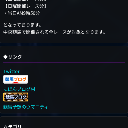
【日曜開催レース分】
・当日AM9時50分
となっております。
中央競馬で開催される全レースが対象となります。
◆リンク
Twitter
にほんブログ村
競馬予想のウマニティ
カテゴリ