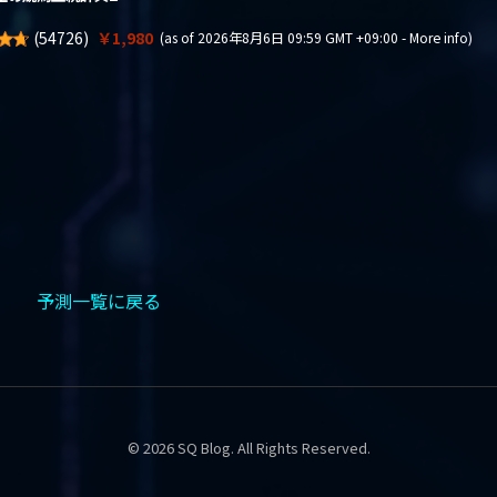
(
54726
)
￥1,980
(as of 2026年8月6日 09:59 GMT +09:00 -
More info
)
予測一覧に戻る
© 2026 SQ Blog. All Rights Reserved.