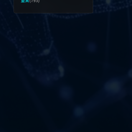
重賞
(793)