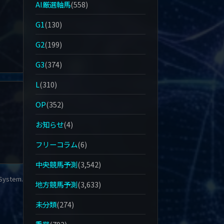
AI厳選軸馬
(558)
G1
(130)
G2
(199)
G3
(374)
L
(310)
OP
(352)
お知らせ
(4)
フリーコラム
(6)
中央競馬予測
(3,542)
System.
地方競馬予測
(3,633)
未分類
(274)