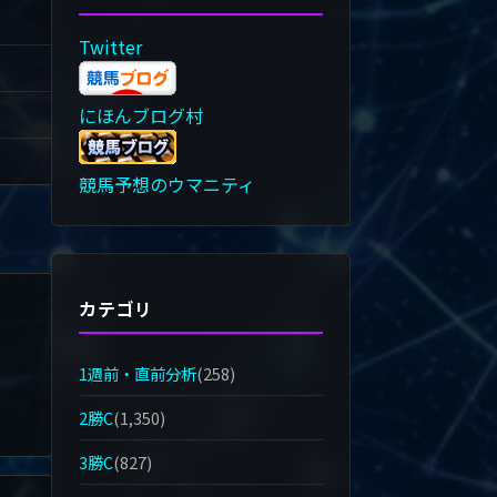
Twitter
にほんブログ村
競馬予想のウマニティ
カテゴリ
1週前・直前分析
(258)
2勝C
(1,350)
3勝C
(827)