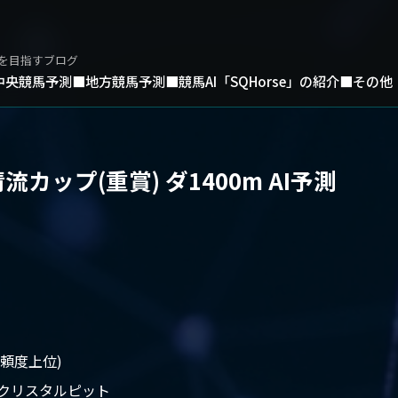
的中を目指すブログ
中央競馬予測
■地方競馬予測
■競馬AI「SQHorse」の紹介
■その他
ふ清流カップ(重賞) ダ1400m AI予測
信頼度上位)
9]クリスタルピット