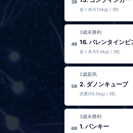
13. ゴンフィンガー
3R
佐々木(57.0kg) / 3牡
3歳未勝利
16. バレンタインビ
4R
佐々木(55.0kg) / 3牝
2歳新馬
2. ダノンキューブ
5R
武豊(55.0kg) / 2牝
3歳未勝利
1. パンキー
6R