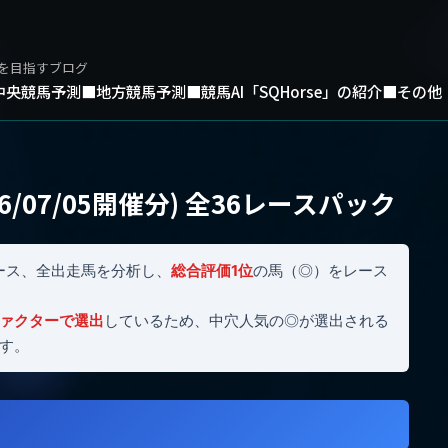
的中を目指すブログ
中央競馬予測
■地方競馬予測
■競馬AI「SQHorse」の紹介
■その他
6/07/05開催分) 全36レースパック
各レース、全出走馬を分析し、
総合評価1位
の馬（◎）をレース
ァクターで選出
しているため、中穴人気の◎が選出される
す。