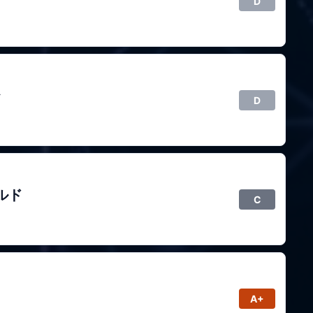
D
ラ
D
ルド
C
A+