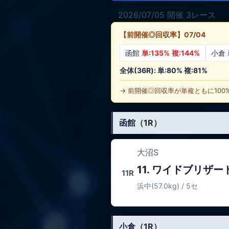
2026/07/05 開催 3レース
【前開催◎回収率】07/04
函館
単:135%
複:144%
小倉
全体(36R):
単:80%
複:81%
→ 前開催◎回収率が単複ともに10
函館（1R）
大沼S
11. ワイドブリザー
11R
浜中(57.0kg) / 5セ
小倉（1R）