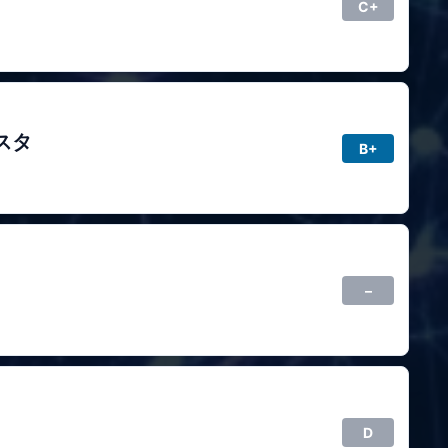
C+
スタ
B+
–
D