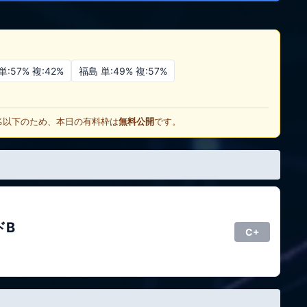
単:57%
複:42%
福島
単:49%
複:57%
0%以下のため、本日の有料枠は
無料公開
です。
ドB
C+