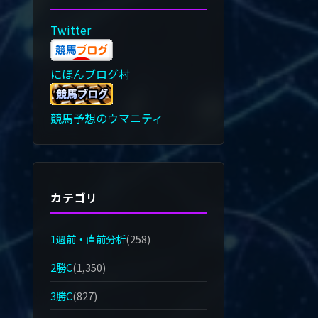
Twitter
にほんブログ村
競馬予想のウマニティ
カテゴリ
1週前・直前分析
(258)
2勝C
(1,350)
3勝C
(827)