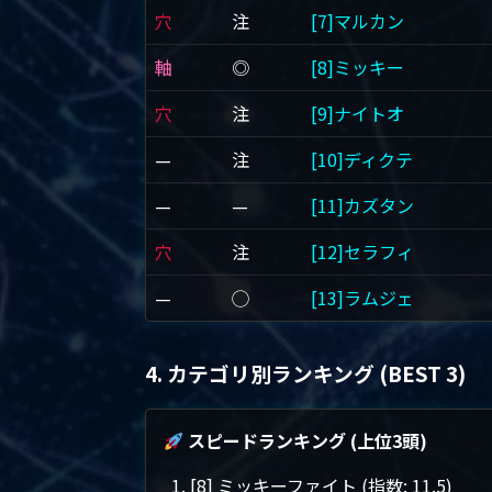
穴
注
[7]マルカン
軸
◎
[8]ミッキー
穴
注
[9]ナイトオ
—
注
[10]ディクテ
—
—
[11]カズタン
穴
注
[12]セラフィ
—
◯
[13]ラムジェ
4. カテゴリ別ランキング (BEST 3)
スピードランキング (上位3頭)
[8] ミッキーファイト (指数: 11.5)