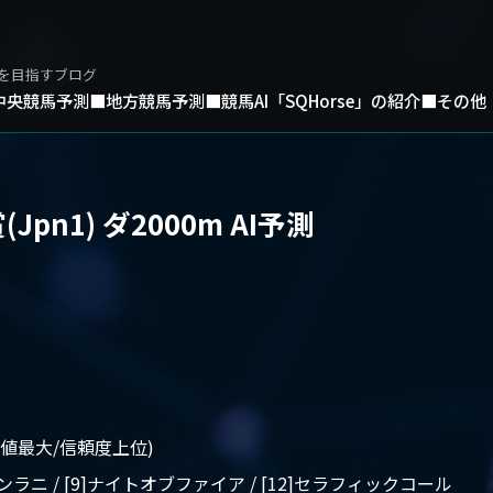
的中を目指すブログ
中央競馬予測
■地方競馬予測
■競馬AI「SQHorse」の紹介
■その他
(Jpn1) ダ2000m AI予測
評価値最大/信頼度上位)
カンラニ / [9]ナイトオブファイア / [12]セラフィックコール