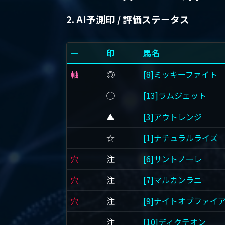
2. AI予測印 / 評価ステータス
—
印
馬名
軸
◎
[8]ミッキーファイト
◯
[13]ラムジェット
▲
[3]アウトレンジ
☆
[1]ナチュラルライズ
穴
注
[6]サントノーレ
穴
注
[7]マルカンラニ
穴
注
[9]ナイトオブファイ
注
[10]ディクテオン