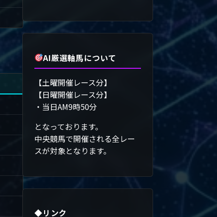
AI厳選軸馬について
【土曜開催レース分】
【日曜開催レース分】
・当日AM9時50分
となっております。
中央競馬で開催される全レー
スが対象となります。
◆リンク