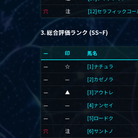
穴
注
[12]セラフィックコー
3. 総合評価ランク (SS~F)
—
印
馬名
—
☆
[1]ナチュラ
—
—
[2]カゼノラ
—
▲
[3]アウトレ
—
—
[4]ナンセイ
—
—
[5]ロードク
穴
注
[6]サントノ