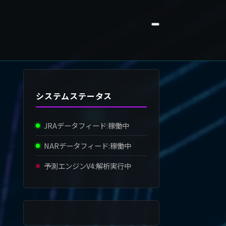
システムステータス
JRAデータフィード:
稼働中
NARデータフィード:
稼働中
予測エンジンV4:
解析実行中