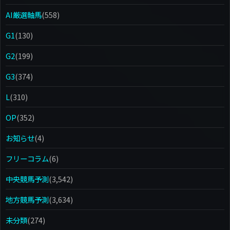
AI厳選軸馬
(558)
G1
(130)
G2
(199)
G3
(374)
L
(310)
OP
(352)
お知らせ
(4)
フリーコラム
(6)
中央競馬予測
(3,542)
地方競馬予測
(3,634)
未分類
(274)