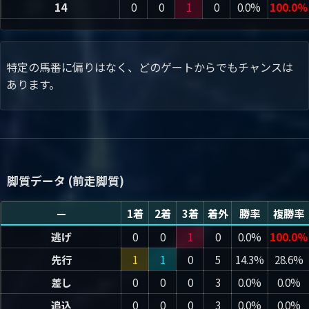
14
0
0
1
0
0.0%
100.0%
特定の馬番に偏りはなく、どのゲートからでもチャンスは
あります。
脚質データ (前走脚質)
—
1着
2着
3着
着外
勝率
複勝率
逃げ
0
0
1
0
0.0%
100.0%
先行
1
1
0
5
14.3%
28.6%
差し
0
0
0
3
0.0%
0.0%
追込
0
0
0
3
0.0%
0.0%