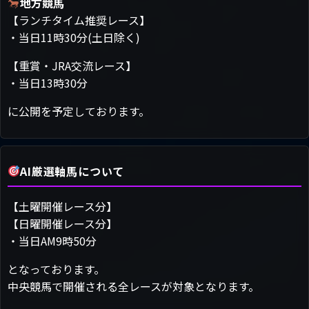
地方競馬
【ランチタイム推奨レース】
・当日11時30分(土日除く)
【重賞・JRA交流レース】
・当日13時30分
に公開を予定しております。
AI厳選軸馬について
【土曜開催レース分】
【日曜開催レース分】
・当日AM9時50分
となっております。
中央競馬で開催される全レースが対象となります。