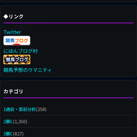
◆リンク
Twitter
にほんブログ村
競馬予想のウマニティ
カテゴリ
1週前・直前分析
(258)
2勝C
(1,350)
3勝C
(827)