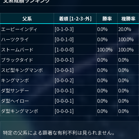
父系成績ランキング
父系
着順 [1-2-3-外]
勝率
複勝率
エーピーインディ
[0-1-0-3]
0.0%
20.0%
ハーツクライ
[0-0-1-0]
0.0%
100.0%
ストームバード
[1-0-0-0]
100.0%
100.0%
ブラックタイド
[0-0-0-1]
0.0%
0.0%
スピ型キングマンボ
[0-0-0-1]
0.0%
0.0%
キングマンボ
[0-0-0-2]
0.0%
0.0%
ダ型サンデー
[0-0-0-1]
0.0%
0.0%
ダ型ヘイロー
[0-0-0-1]
0.0%
0.0%
ダ型キングマンボ
[0-0-0-1]
0.0%
0.0%
特定の父系による顕著な有利不利は見られません。