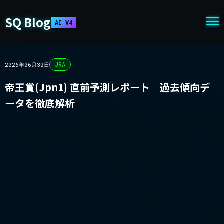
SQ Blog
AI V4
JRA
2026年06月30日
帝王賞(Jpn1) 直前予測レポート｜過去傾向デ
ータを徹底解析