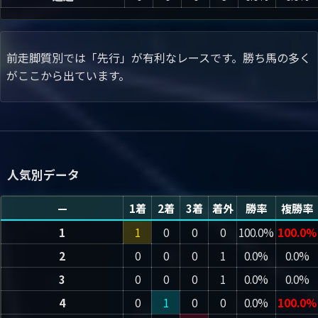
前走脚質別では「先行」が有利なレースです。勝ち馬の多く
がここから出ています。
人気別データ
—
1着
2着
3着
着外
勝率
複勝率
1
1
0
0
0
100.0%
100.0%
2
0
0
0
1
0.0%
0.0%
3
0
0
0
1
0.0%
0.0%
4
0
1
0
0
0.0%
100.0%