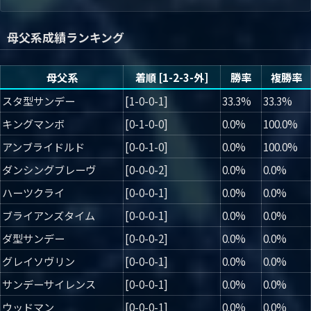
母父系成績ランキング
母父系
着順 [1-2-3-外]
勝率
複勝率
スタ型サンデー
[1-0-0-1]
33.3%
33.3%
キングマンボ
[0-1-0-0]
0.0%
100.0%
アンブライドルド
[0-0-1-0]
0.0%
100.0%
ダンシングブレーヴ
[0-0-0-2]
0.0%
0.0%
ハーツクライ
[0-0-0-1]
0.0%
0.0%
ブライアンズタイム
[0-0-0-1]
0.0%
0.0%
ダ型サンデー
[0-0-0-2]
0.0%
0.0%
グレイソヴリン
[0-0-0-1]
0.0%
0.0%
サンデーサイレンス
[0-0-0-1]
0.0%
0.0%
ウッドマン
[0-0-0-1]
0.0%
0.0%