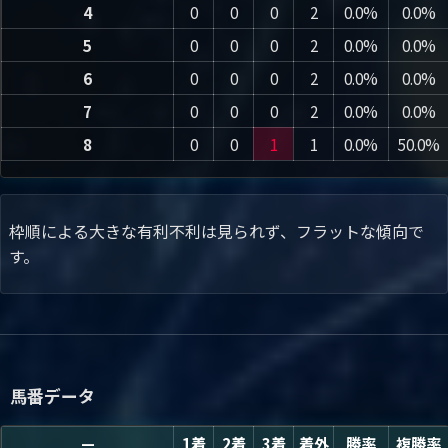
4
0
0
0
2
0.0%
0.0%
5
0
0
0
2
0.0%
0.0%
6
0
0
0
2
0.0%
0.0%
7
0
0
0
2
0.0%
0.0%
8
0
0
1
1
0.0%
50.0%
枠順による大きな有利不利は見られず、フラットな傾向で
す。
馬番データ
—
1着
2着
3着
着外
勝率
複勝率