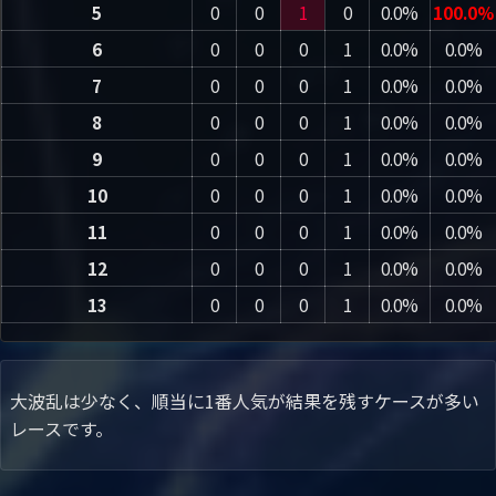
5
0
0
1
0
0.0%
100.0%
6
0
0
0
1
0.0%
0.0%
7
0
0
0
1
0.0%
0.0%
8
0
0
0
1
0.0%
0.0%
9
0
0
0
1
0.0%
0.0%
10
0
0
0
1
0.0%
0.0%
11
0
0
0
1
0.0%
0.0%
12
0
0
0
1
0.0%
0.0%
13
0
0
0
1
0.0%
0.0%
大波乱は少なく、順当に1番人気が結果を残すケースが多い
レースです。