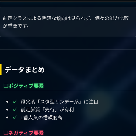
前走クラスによる明確な傾向は見られず、個々の能力比較
が重要です。
データまとめ
□ポジティブ要素
母父系「スタ型サンデー系」に注目
✓
前走脚質「先行」が有利
✓
1番人気の信頼度高
✓
□ネガティブ要素