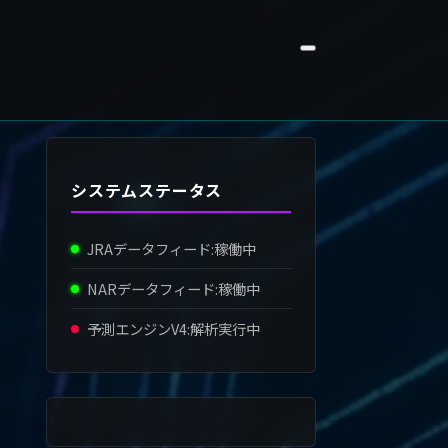
システムステータス
JRAデータフィード:
稼働中
NARデータフィード:
稼働中
予測エンジンV4:
解析実行中