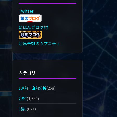
Twitter
にほんブログ村
競馬予想のウマニティ
カテゴリ
1週前・直前分析
(258)
2勝C
(1,350)
3勝C
(827)