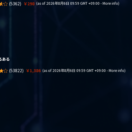
(
5362
)
￥298
(as of 2026年8月6日 09:59 GMT +09:00 -
More info
)
るある
(
53822
)
￥1,386
(as of 2026年8月6日 09:59 GMT +09:00 -
More info
)