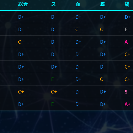
総合
ス
血
厩
騎
D+
D
D+
D+
D+
D
D
C
C
F
C
D
D+
D+
A
D+
D
D
D+
C+
D+
D+
D
D
C+
D+
E
D+
C
C+
C+
C+
D
D+
S
D+
E
D
D+
A+