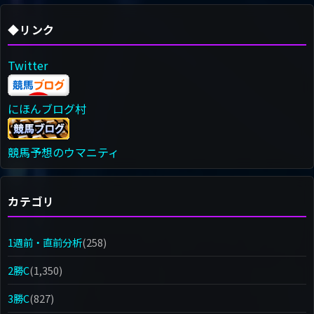
◆リンク
Twitter
にほんブログ村
競馬予想のウマニティ
カテゴリ
1週前・直前分析
(258)
2勝C
(1,350)
3勝C
(827)