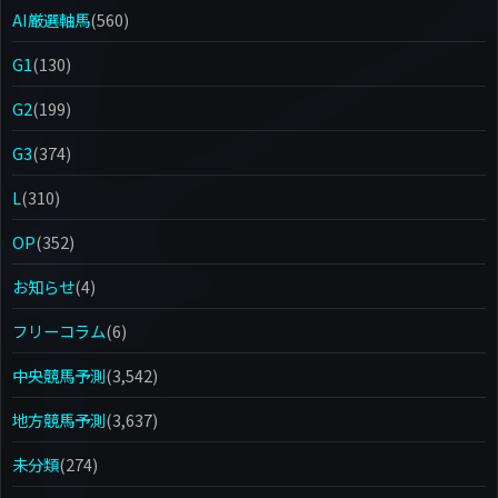
AI厳選軸馬
(560)
G1
(130)
G2
(199)
G3
(374)
L
(310)
OP
(352)
お知らせ
(4)
フリーコラム
(6)
中央競馬予測
(3,542)
地方競馬予測
(3,637)
未分類
(274)