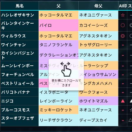
馬名
父
母父
前走
AI印
ス
ハシレオザキサン
ホッコータルマエ
ネオユニヴァース
フロイ
☆
バレンタインケー
パイロ
カコイーシーズ
◯
ヒダカ
キ
ウィルラウス
ホッコータルマエ
アグネスタキオン
のじぎ
◎
ワインチャン
タニノフランケル
トゥザグローリー
ツイン
–
カイシンパジェン
デクラレーションオブウォー
アグネスタキオン
–
フロイ
ト
ムーンレインボー
ミスチヴィアスアレックス
ルーラーシップ
グラン
–
フォーチュンベル
アルアイン
メイショウサムソン
フロイ
–
表を横にスクロールで
ベストリュイール
ベストウォーリア
キングカメハメハ
3歳以
–
きます
パリコトパナナ
イスラボニータ
ワークフォース
フロイ
–
ニジコ
レインボーライン
ホワイトマズル
ヒダカ
▲
ブルーコスモス
ミッキーロケット
ネオユニヴァース
グラン
–
スターオブフェザ
リーチザクラウン
ディープスカイ
–
△
東京2
ー