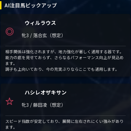
AI注目馬ピックアップ
ウィルラウス
◎
牝3 / 落合玄（想定）
相手関係は強化されますが、地力強化が著しく通用する器です。
能力の底を見せておらず、さらなるパフォーマンス向上が見込め
ます。
調子も上向いており、今の充実ぶりならここでも通用します。
ハシレオザキサン
☆
牝3 / 藤田凌（想定）
スピード指数が安定しており、展開に左右されにくい強みがあり
ます。