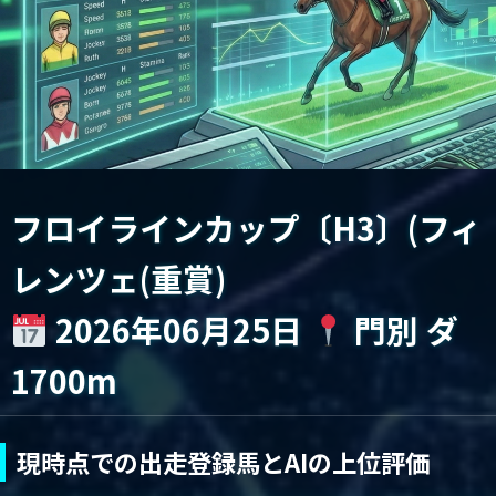
フロイラインカップ〔H3〕(フィ
レンツェ(重賞)
2026年06月25日
門別 ダ
1700m
現時点での出走登録馬とAIの上位評価