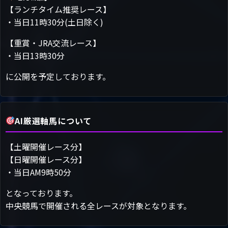
【ランチタイム推奨レース】
・当日11時30分(土日除く)
【重賞・JRA交流レース】
・当日13時30分
に公開を予定しております。
AI厳選軸馬について
【土曜開催レース分】
【日曜開催レース分】
・当日AM9時50分
となっております。
中央競馬で開催される全レースが対象となります。