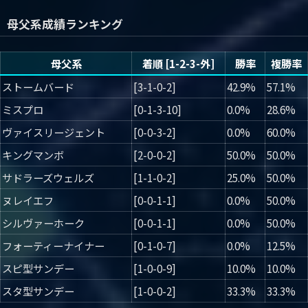
母父系成績ランキング
母父系
着順 [1-2-3-外]
勝率
複勝率
ストームバード
[3-1-0-2]
42.9%
57.1%
ミスプロ
[0-1-3-10]
0.0%
28.6%
ヴァイスリージェント
[0-0-3-2]
0.0%
60.0%
キングマンボ
[2-0-0-2]
50.0%
50.0%
サドラーズウェルズ
[1-1-0-2]
25.0%
50.0%
ヌレイエフ
[0-0-1-1]
0.0%
50.0%
シルヴァーホーク
[0-0-1-1]
0.0%
50.0%
フォーティーナイナー
[0-1-0-7]
0.0%
12.5%
スピ型サンデー
[1-0-0-9]
10.0%
10.0%
スタ型サンデー
[1-0-0-2]
33.3%
33.3%