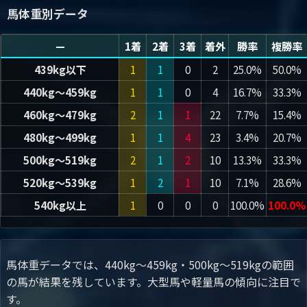
馬体重別データ
—
1着
2着
3着
着外
勝率
複勝率
439kg以下
1
1
0
2
25.0%
50.0%
440kg～459kg
1
1
0
4
16.7%
33.3%
460kg～479kg
2
1
1
22
7.7%
15.4%
480kg～499kg
1
1
4
23
3.4%
20.7%
500kg～519kg
2
1
2
10
13.3%
33.3%
520kg～539kg
1
2
1
10
7.1%
28.6%
540kg以上
1
0
0
0
100.0%
100.0%
馬体重データでは、440kg～459kg・500kg～519kgの範囲
の馬が結果を残しています。大型馬や軽量馬の傾向に注目で
す。