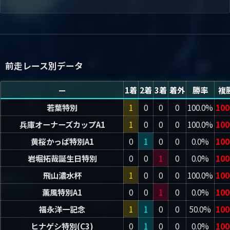
前走レース別データ
—
1着
2着
3着
着外
勝率
複
若葉特別
1
0
0
0
100.0%
100
兵庫オーナーズカップA1
1
0
0
0
100.0%
100
黄桜かっぱ特別A1
0
1
0
0
0.0%
100
岩堀拓哉誕生日特別
0
0
1
0
0.0%
100
飛山濃水杯
1
0
0
0
100.0%
100
薫風特別A1
0
0
1
0
0.0%
100
福永洋一記念
1
1
0
0
50.0%
100
ヒナゲシ特別(C3)
0
1
0
0
0.0%
100