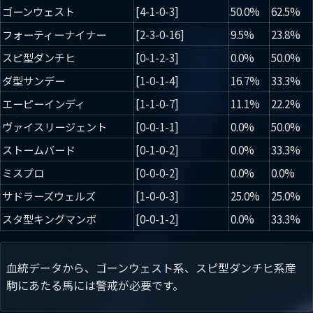
ゴーンウェスト
[4-1-0-3]
50.0%
62.5%
フォーティーナイナー
[2-3-0-16]
9.5%
23.8%
スピ型ダンチヒ
[0-1-2-3]
0.0%
50.0%
ダ型サンデー
[1-0-1-4]
16.7%
33.3%
エーピーインディ
[1-1-0-7]
11.1%
22.2%
ヴァイスリージェント
[0-0-1-1]
0.0%
50.0%
ストームバード
[0-1-0-2]
0.0%
33.3%
ミスプロ
[0-0-0-2]
0.0%
0.0%
サドラーズウェルズ
[1-0-0-3]
25.0%
25.0%
スタ型キングマンボ
[0-0-1-2]
0.0%
33.3%
血統データから、ゴーンウェスト系、スピ型ダンチヒ系産
駒にあたる馬には警戒が必要です。