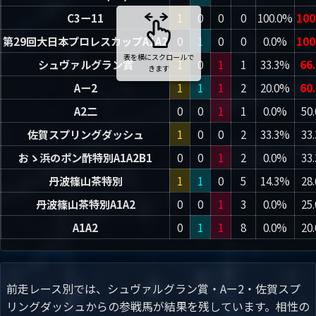
C3ー11
1
0
0
0
100.0%
100
第29回大日本プロレスカップA1A2
0
1
0
0
0.0%
100
表を横にスクロールで
シュヴァルグラン賞
1
0
1
1
33.3%
66
きます
Aー2
1
1
1
2
20.0%
60
A2二
0
0
1
1
0.0%
50
佐賀スプリングダッシュ
1
0
0
2
33.3%
33
おゝ浜のポン酢特別A1A2B1
0
0
1
2
0.0%
33
丹波篠山茶特別
1
1
0
5
14.3%
28
丹波篠山茶特別A1A2
0
0
1
3
0.0%
25
A1A2
0
1
1
8
0.0%
20
前走レース別では、シュヴァルグラン賞・Aー2・佐賀スプ
リングダッシュからの参戦馬が結果を残しています。相性の