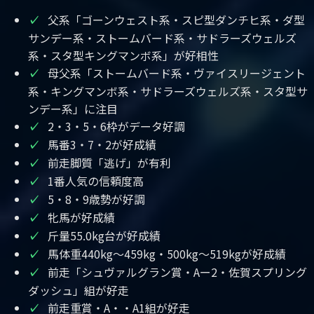
父系「ゴーンウェスト系・スピ型ダンチヒ系・ダ型
✓
サンデー系・ストームバード系・サドラーズウェルズ
系・スタ型キングマンボ系」が好相性
母父系「ストームバード系・ヴァイスリージェント
✓
系・キングマンボ系・サドラーズウェルズ系・スタ型サ
ンデー系」に注目
2・3・5・6枠がデータ好調
✓
馬番3・7・2が好成績
✓
前走脚質「逃げ」が有利
✓
1番人気の信頼度高
✓
5・8・9歳勢が好調
✓
牝馬が好成績
✓
斤量55.0kg台が好成績
✓
馬体重440kg～459kg・500kg～519kgが好成績
✓
前走「シュヴァルグラン賞・Aー2・佐賀スプリング
✓
ダッシュ」組が好走
前走重賞・A・・A1組が好走
✓