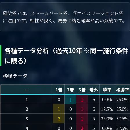
母父系では、ストームバード系、ヴァイスリージェント系
に注目です。相性が良く、馬券に絡む確率が高い系統です。
各種データ分析（過去10年 ※同一施行条件
に限る）
枠順データ
—
1着
2着
3着
着外
勝率
複勝率
1
0
1
1
6
0.0%
25.0%
2
1
0
1
6
12.5%
25.0%
3
2
0
1
5
25.0%
37.5%
4
0
0
3
5
0.0%
37.5%