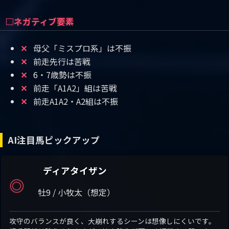
□ネガティブ要素
母父「ミスプロ系」は不振
✕
前走先行は苦戦
✕
6・7歳勢は不振
✕
前走「A1A2」組は苦戦
✕
前走A1A2・A2組は不振
✕
AI注目馬ピックアップ
ディアタイザン
◎
牡9 / 小牧太（想定）
攻守のバランスが良く、大崩れするシーンは想像しにくいです。