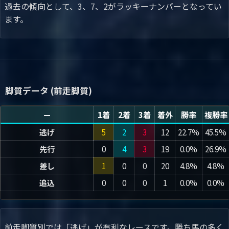
過去の傾向として、3、7、2がラッキーナンバーとなってい
ます。
脚質データ (前走脚質)
—
1着
2着
3着
着外
勝率
複勝率
逃げ
5
2
3
12
22.7%
45.5%
先行
0
4
3
19
0.0%
26.9%
差し
1
0
0
20
4.8%
4.8%
追込
0
0
0
1
0.0%
0.0%
前走脚質別では「逃げ」が有利なレースです。勝ち馬の多く