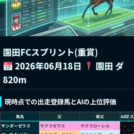
園田FCスプリント(重賞)
2026年06月18日
園田 ダ
820m
現時点での出走登録馬とAIの上位評価
馬名
父
母父
前走
AI印
ス
サンダーゼウス
サクラゼウス
サクラローレル
ショウ
–