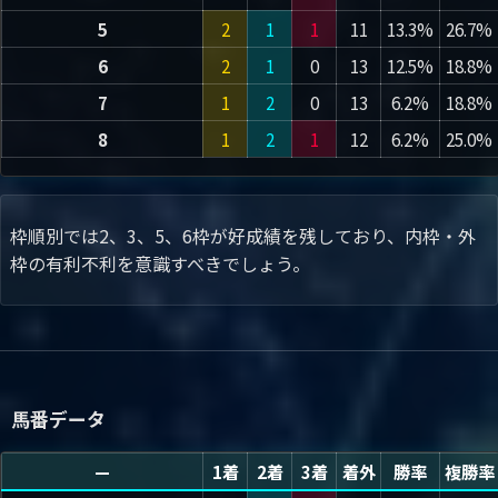
5
2
1
1
11
13.3%
26.7%
6
2
1
0
13
12.5%
18.8%
7
1
2
0
13
6.2%
18.8%
8
1
2
1
12
6.2%
25.0%
枠順別では2、3、5、6枠が好成績を残しており、内枠・外
枠の有利不利を意識すべきでしょう。
馬番データ
—
1着
2着
3着
着外
勝率
複勝率