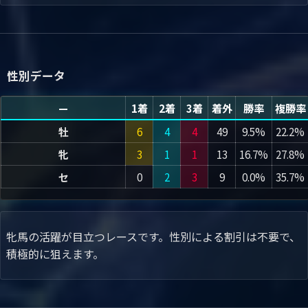
性別データ
—
1着
2着
3着
着外
勝率
複勝率
牡
6
4
4
49
9.5%
22.2%
牝
3
1
1
13
16.7%
27.8%
セ
0
2
3
9
0.0%
35.7%
牝馬の活躍が目立つレースです。性別による割引は不要で、
積極的に狙えます。