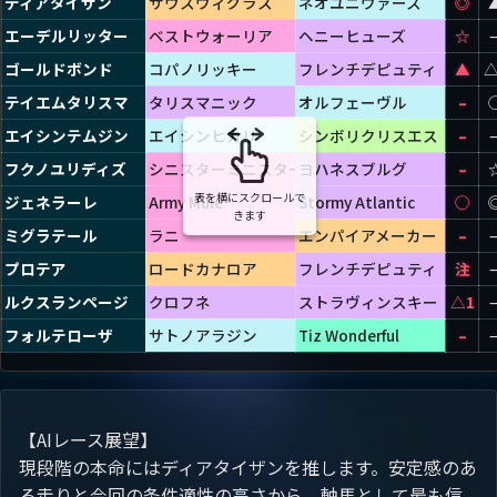
ディアタイザン
サウスヴィグラス
ネオユニヴァース
さつき
◎
エーデルリッター
ベストウォーリア
ヘニーヒューズ
薫風特
☆
ゴールドボンド
コパノリッキー
フレンチデピュティ
さつき
▲
△
テイエムタリスマ
タリスマニック
オルフェーヴル
佐賀ス
–
エイシンテムジン
エイシンヒカリ
シンボリクリスエス
さつき
–
フクノユリディズ
シニスターミニスター
ヨハネスブルグ
飛山濃
–
表を横にスクロールで
ジェネラーレ
Army Mule
Stormy Atlantic
さつき
◯
きます
ミグラテール
ラニ
エンパイアメーカー
向暑特
–
プロテア
ロードカナロア
フレンチデピュティ
新荘川
注
ルクスランページ
クロフネ
ストラヴィンスキー
さつき
△1
フォルテローザ
サトノアラジン
Tiz Wonderful
烏帽子
–
【AIレース展望】
現段階の本命にはディアタイザンを推します。安定感のあ
る走りと今回の条件適性の高さから、軸馬として最も信