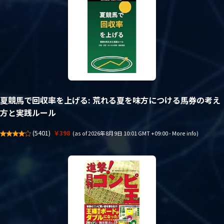
夏競馬で回収率を上げる: 荒れる夏を味方につける馬券の考え
方と実践ルール
(
5401
)
￥398
(as of 2026年8月9日 10:01 GMT +09:00 -
More info
)