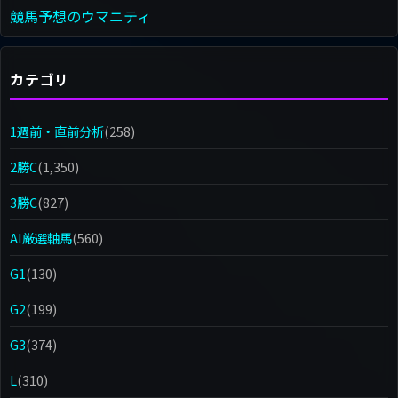
競馬予想のウマニティ
カテゴリ
1週前・直前分析
(258)
2勝C
(1,350)
3勝C
(827)
AI厳選軸馬
(560)
G1
(130)
G2
(199)
G3
(374)
L
(310)