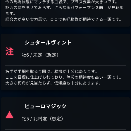
今の馬場状態にマッチする血統で、プラス要素が大きいです。
能力の底を見せておらず、さらなるパフォーマンス向上が見込め
ます。
総合力が高い実力馬で、ここでも好勝負が期待できる一頭です。
シュタールヴィント
注
牡6 / 未定（想定）
名手が手綱を取る今回は、勝機が十分にあります。
ここを目標に仕上げられており、陣営の期待度も高い一頭です。
大きな死角が見当たらず、信頼度も十分にあります。
ピューロマジック
▲
牝5 / 北村友（想定）