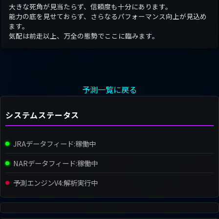
大きな死角が見当たらず、信頼度も十分にあります。
能力の底を見せておらず、さらなるパフォーマンス向上が見込め
ます。
気配は前走以上、万全の態勢でここに臨みます。
予測一覧に戻る
システムステータス
JRAデータフィード:
稼働中
NARデータフィード:
稼働中
予測エンジンV4:
解析実行中