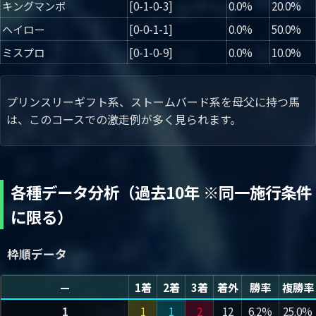
キングマンボ
[0-1-0-3]
0.0%
20.0%
ヘイロー
[0-0-1-1]
0.0%
50.0%
ミスプロ
[0-1-0-9]
0.0%
10.0%
プリンスリーギフト系、ストームバード系を母父に持つ馬
は、このコースでの激走例が多く見られます。
各種データ分析（過去10年 ※同一施行条件
に限る）
枠順データ
—
1着
2着
3着
着外
勝率
複勝率
1
1
1
2
12
6.2%
25.0%