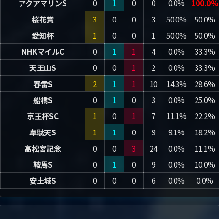
アクアマリンS
0
1
0
0
0.0%
100.0%
桜花賞
3
0
0
3
50.0%
50.0%
愛知杯
1
0
0
1
50.0%
50.0%
NHKマイルC
0
1
1
4
0.0%
33.3%
天王山S
0
0
1
2
0.0%
33.3%
春雷S
2
1
1
10
14.3%
28.6%
船橋S
0
1
0
3
0.0%
25.0%
京王杯SC
1
0
1
7
11.1%
22.2%
韋駄天S
1
1
0
9
9.1%
18.2%
高松宮記念
0
0
3
24
0.0%
11.1%
鞍馬S
0
1
0
9
0.0%
10.0%
安土城S
0
0
0
6
0.0%
0.0%