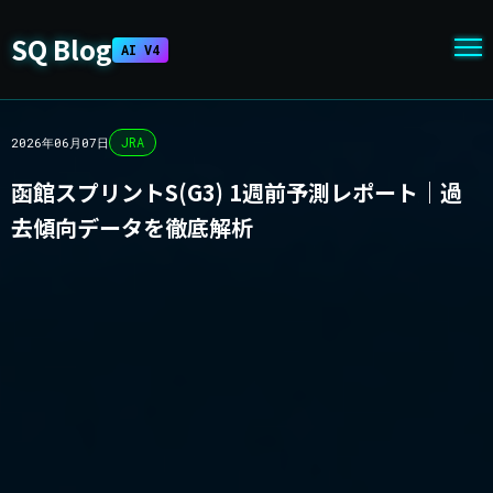
SQ Blog
AI V4
JRA
2026年06月07日
函館スプリントS(G3) 1週前予測レポート｜過
去傾向データを徹底解析