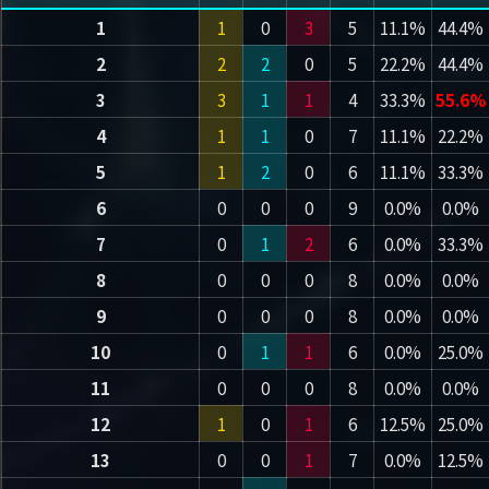
1
1
0
3
5
11.1%
44.4%
2
2
2
0
5
22.2%
44.4%
3
3
1
1
4
33.3%
55.6%
4
1
1
0
7
11.1%
22.2%
5
1
2
0
6
11.1%
33.3%
6
0
0
0
9
0.0%
0.0%
7
0
1
2
6
0.0%
33.3%
8
0
0
0
8
0.0%
0.0%
9
0
0
0
8
0.0%
0.0%
10
0
1
1
6
0.0%
25.0%
11
0
0
0
8
0.0%
0.0%
12
1
0
1
6
12.5%
25.0%
13
0
0
1
7
0.0%
12.5%