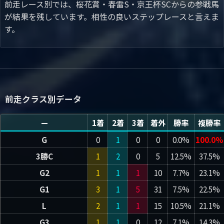
前走レース別では、桜花賞・春雷S・京王杯SCからの参戦馬
が結果を残しています。相性の良いステップレースと言えま
す。
前走クラス別データ
—
1着
2着
3着
着外
勝率
複勝率
G
0
1
0
0
0.0%
100.0%
3勝C
1
2
0
5
12.5%
37.5%
G2
1
1
1
10
7.7%
23.1%
G1
3
1
5
31
7.5%
22.5%
L
2
1
1
15
10.5%
21.1%
G3
1
1
0
12
7.1%
14.3%