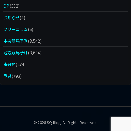
OP
(352)
お知らせ
(4)
フリーコラム
(6)
中央競馬予測
(3,542)
地方競馬予測
(3,634)
未分類
(274)
重賞
(793)
© 2026 SQ Blog. All Rights Reserved.