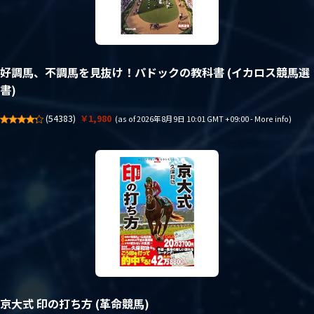
好調馬、不調馬を見抜け！パドックの教科書 (イカロス競馬選
書)
(
54383
)
￥1,980
(as of 2026年8月9日 10:01 GMT +09:00 -
More info
)
京大式 印の打ち方 (革命競馬)