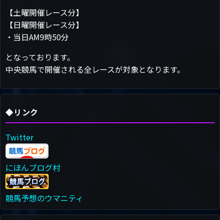
【土曜開催レース分】
【日曜開催レース分】
・当日AM9時50分
となっております。
中央競馬で開催される全レースが対象となります。
◆リンク
Twitter
にほんブログ村
競馬予想のウマニティ