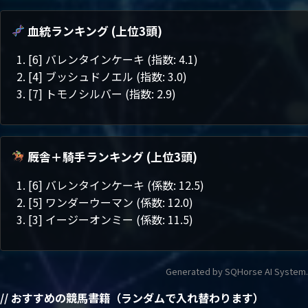
血統ランキング (上位3頭)
[6] バレンタインケーキ (指数: 4.1)
[4] ブッシュドノエル (指数: 3.0)
[7] トモノシルバー (指数: 2.9)
厩舎＋騎手ランキング (上位3頭)
[6] バレンタインケーキ (係数: 12.5)
[5] ワンダーウーマン (係数: 12.0)
[3] イージーオンミー (係数: 11.5)
Generated by SQHorse AI System.
// おすすめの競馬書籍（ランダムで入れ替わります）