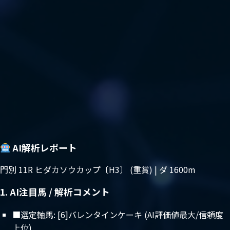
AI解析レポート
門別 11R ヒダカソウカップ〔H3〕 (重賞) | ダ 1600m
1. AI注目馬 / 解析コメント
■選定軸馬: [6]バレンタインケーキ (AI評価値最大/信頼度
上位)