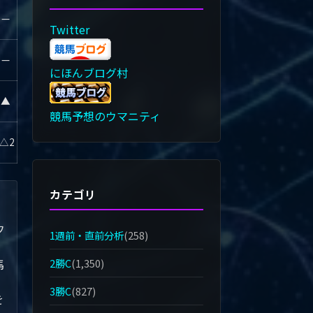
—
Twitter
—
にほんブログ村
▲
競馬予想のウマニティ
△2
カテゴリ
フ
1週前・直前分析
(258)
2勝C
(1,350)
馬
3勝C
(827)
を