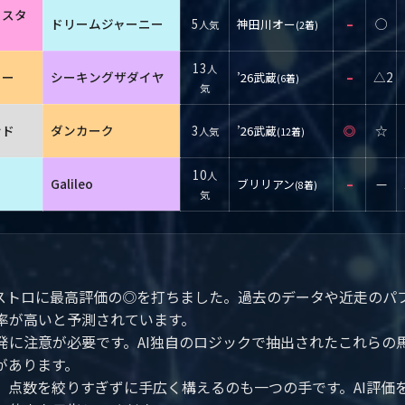
ニスタ
ドリームジャーニー
5
–
◯
神田川オー
人気
(2着)
13
人
リー
シーキングザダイヤ
–
△2
’26武蔵
(6着)
気
ンド
ダンカーク
3
◎
☆
’26武蔵
人気
(12着)
10
人
Galileo
–
—
ブリリアン
(8着)
気
ウストロに最高評価の◎を打ちました。過去のデータや近走のパ
率が高いと予測されています。
発に注意が必要です。AI独自のロジックで抽出されたこれらの
があります。
、点数を絞りすぎずに手広く構えるのも一つの手です。AI評価