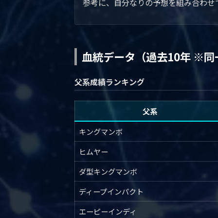
参考に、自分なりの予想を組み合わせ
血統データ（過去10年 ※
父系成績ランキング
父系
キングマンボ
ヒムヤー
ダ型キングマンボ
ディープインパクト
エーピーインディ