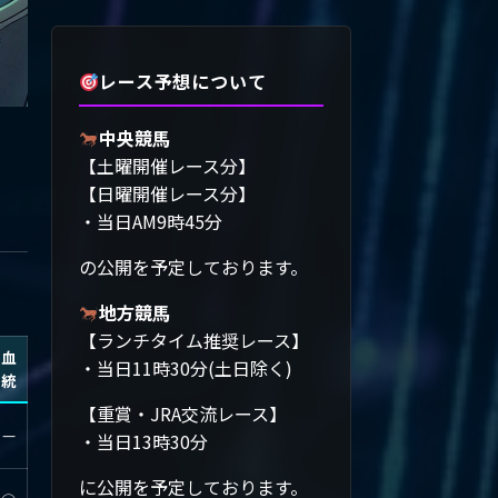
レース予想について
中央競馬
【土曜開催レース分】
【日曜開催レース分】
・当日AM9時45分
の公開を予定しております。
地方競馬
【ランチタイム推奨レース】
血
・当日11時30分(土日除く)
統
【重賞・JRA交流レース】
—
・当日13時30分
に公開を予定しております。