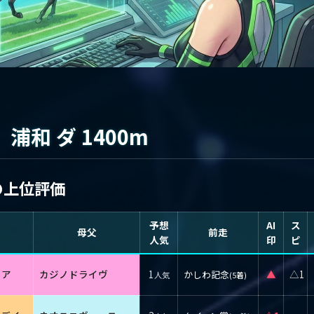
浦和 ダ 1400m
の上位評価
予想
AI
ス
母父
前走
人気
印
ピ
リア
カジノドライヴ
1
▲
△1
かしわ記念
人気
(5着)