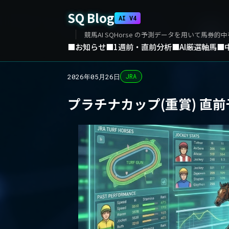
SQ Blog
AI V4
競馬AI SQHorse の予測データを用いて馬券
■お知らせ
■1週前・直前分析
■AI厳選軸馬
■
JRA
2026年05月26日
プラチナカップ(重賞) 