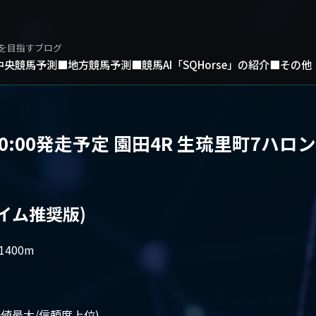
的中を目指すブログ
中央競馬予測
■地方競馬予測
■競馬AI「SQHorse」の紹介
■その他
0:00発走予定 園田4R 生琉里町7ハロン
イム推奨版)
1400m
評価値最大/信頼度上位)