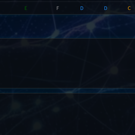
E
F
D
D
C