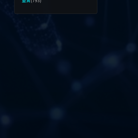
重賞
(793)