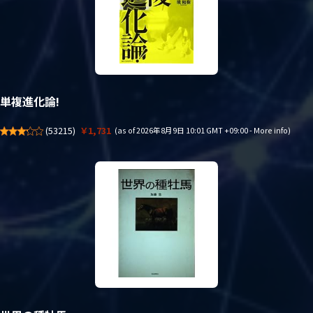
単複進化論!
(
53215
)
￥1,731
(as of 2026年8月9日 10:01 GMT +09:00 -
More info
)