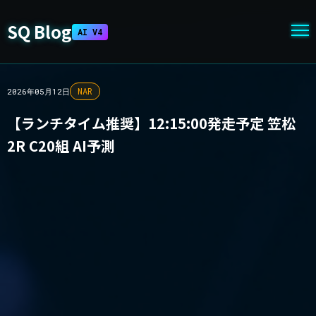
SQ Blog
AI V4
NAR
2026年05月12日
【ランチタイム推奨】12:15:00発走予定 笠松
2R C20組 AI予測