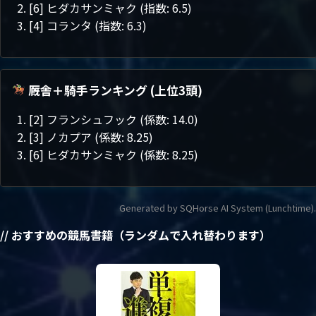
[6] ヒダカサンミャク (指数: 6.5)
[4] コランタ (指数: 6.3)
厩舎＋騎手ランキング (上位3頭)
[2] フランシュフック (係数: 14.0)
[3] ノカプア (係数: 8.25)
[6] ヒダカサンミャク (係数: 8.25)
Generated by SQHorse AI System (Lunchtime).
// おすすめの競馬書籍（ランダムで入れ替わります）