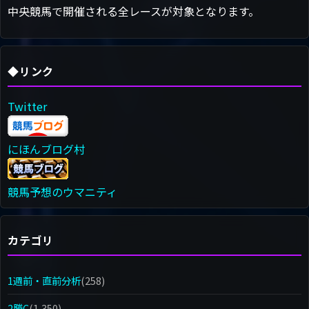
中央競馬で開催される全レースが対象となります。
◆リンク
Twitter
にほんブログ村
競馬予想のウマニティ
カテゴリ
1週前・直前分析
(258)
2勝C
(1,350)