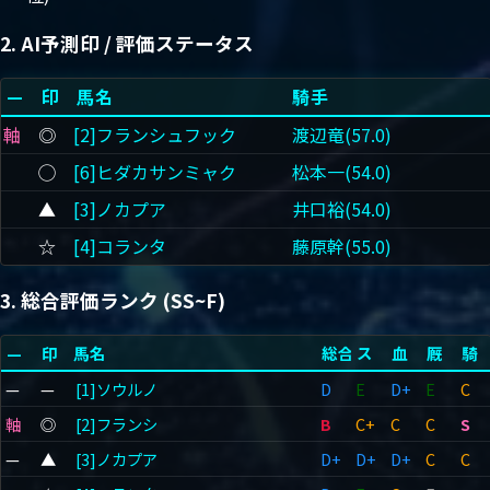
2. AI予測印 / 評価ステータス
—
印
馬名
騎手
軸
◎
[2]フランシュフック
渡辺竜(57.0)
◯
[6]ヒダカサンミャク
松本一(54.0)
▲
[3]ノカプア
井口裕(54.0)
☆
[4]コランタ
藤原幹(55.0)
3. 総合評価ランク (SS~F)
—
印
馬名
総合
ス
血
厩
騎
—
—
[1]ソウルノ
D
E
D+
E
C
軸
◎
[2]フランシ
B
C+
C
C
S
—
▲
[3]ノカプア
D+
D+
D+
C
C