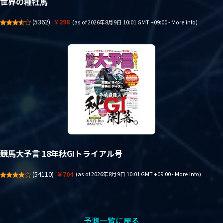
世界の種牡馬
(
5362
)
￥298
(as of 2026年8月9日 10:01 GMT +09:00 -
More info
)
競馬大予言 18年秋GIトライアル号
(
54110
)
￥704
(as of 2026年8月9日 10:01 GMT +09:00 -
More info
)
予測一覧に戻る