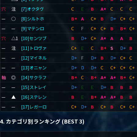
穴
注
[7]オクタヴ
C
E
B
A+
C
C
C
—
◯
[8]シルトホ
B+
A
C+
B
D+
C+
C+
—
—
[9]マテンロ
C
F
C+
C+
B
B+
C+
穴
△1
[10]センツブ
B
D+
C+
A+
A
A
B
—
注
[11]トロヴァ
C+
E
C
B+
S
D+
B
—
—
[12]マイネル
D+
F
D+
B
D+
C+
C
—
—
[13]オニャン
D+
D
D+
C
C+
C+
C+
軸
◎
[14]サクラフ
B+
C
B+
A+
A+
B+
C+
—
—
[15]ストレイ
D+
E
E
D+
B
B
B
—
▲
[16]ステレン
B
E
B+
A+
A+
B
B
—
—
[17]レガーロ
C+
D+
B
C+
B
C+
C+
4. カテゴリ別ランキング (BEST 3)