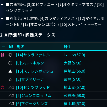
■穴馬抽出: [3]エピファニー / [7]オクタヴィアヌス / [10]
センツブラッド
■評価低/消し対象: [4]カラマティアノス / [12]マイネルモ
ーントB / [13]オニャンコポン / [15]ストレイトトーカー
2. AI予測印 / 評価ステータス
—
印
馬名
騎手
軸
◎
[14]サクラファレル
レーン(57.0)
◯
[8]シルトホルン
大野(57.0)
▲
[16]ステレンボッシュ
戸崎圭(56.0)
☆
[2]サブマリーナ
武豊(57.0)
穴
△1
[10]センツブラッド
横山武(57.0)
△2
[5]ジュンブロッサム
荻野極(58.0)
△3
[6]マジックサンズ
横山和(57.0)