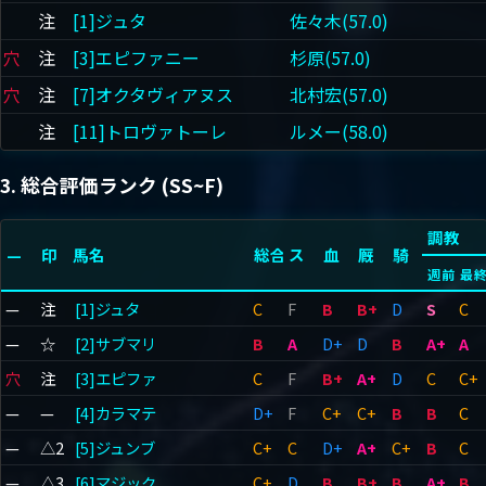
注
[1]ジュタ
佐々木(57.0)
穴
注
[3]エピファニー
杉原(57.0)
穴
注
[7]オクタヴィアヌス
北村宏(57.0)
注
[11]トロヴァトーレ
ルメー(58.0)
3. 総合評価ランク (SS~F)
調教
—
印
馬名
総合
ス
血
厩
騎
週前
最
—
注
[1]ジュタ
C
F
B
B+
D
S
C
—
☆
[2]サブマリ
B
A
D+
D
B
A+
A
穴
注
[3]エピファ
C
F
B+
A+
D
C
C+
—
—
[4]カラマテ
D+
F
C+
C+
B
B
C
—
△2
[5]ジュンブ
C+
C
D+
A+
C+
B
C
—
△3
[6]マジック
C+
D
B
B+
B
A+
B