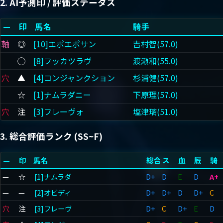
2. AI予測印 / 評価ステータス
—
印
馬名
騎手
軸
◎
[10]エポエポサン
吉村智(57.0)
◯
[8]フッカツラヴ
渡瀬和(55.0)
穴
▲
[4]コンジャンクション
杉浦健(57.0)
☆
[1]ナムラダニー
下原理(57.0)
穴
注
[3]フレーヴォ
塩津璃(51.0)
3. 総合評価ランク (SS~F)
—
印
馬名
総合
ス
血
厩
騎
—
☆
[1]ナムラダ
D+
D
E
D
A+
—
—
[2]オビディ
D+
D+
D
D+
C
穴
注
[3]フレーヴ
D+
C
D+
E
D