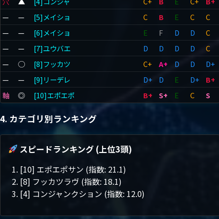
穴
▲
[4]コンジャ
C+
B
E
C+
B+
—
—
[5]メイショ
C
B
E
C
C
—
—
[6]メイショ
E
F
D
D
C
—
—
[7]ユウバエ
D
D
D
D
C
—
◯
[8]フッカツ
C+
A+
D
D
D+
—
—
[9]リーデレ
D+
D
E
D+
B+
軸
◎
[10]エポエポ
B+
S+
E
C
S
4. カテゴリ別ランキング
スピードランキング (上位3頭)
[10] エポエポサン (指数: 21.1)
[8] フッカツラヴ (指数: 18.1)
[4] コンジャンクション (指数: 12.0)