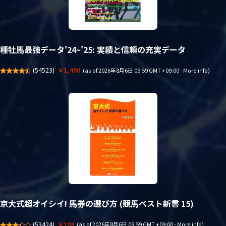
種牡馬最強データ'24~'25: 実績と信頼の充実データ
(
54523
)
￥1,490
(as of 2026年8月6日 09:59 GMT +09:00 -
More info
)
京大式超オイシイ! 馬券の選び方 (競馬ベスト新書 15)
(
53424
)
￥109
(as of 2026年8月6日 09:59 GMT +09:00 -
More info
)