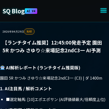
SQ Blog
AI V4
NAR
2026年04月29日
【ランチタイム推奨】12:45:00発走予定 園田
5R かつみ さゆり☆来場記念2ndC3一 AI予測
AI解析レポート (ランチタイム推奨版)
園田 5R かつみ さゆり☆来場記念2ndC3一 (C3) | ダ 1400m
1. AI注目馬 / 解析コメント
■選定軸馬: [10]エポエポサン (AI評価値最大/信頼度上位)