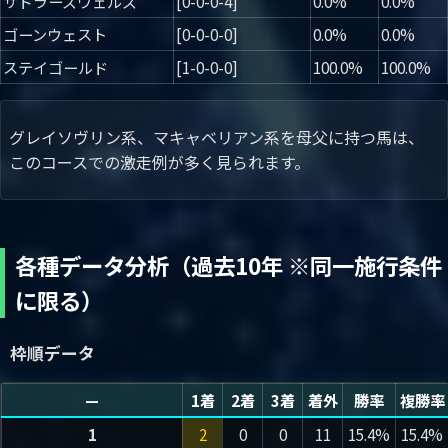
サドラーズウェルズ
[0-0-0-4]
0.0%
0.0%
ゴーンウェスト
[0-0-0-0]
0.0%
0.0%
ステイゴールド
[1-0-0-0]
100.0%
100.0%
グレイソヴリン系、マキャベリアン系を母父に持つ馬は、
このコースでの激走例が多く見られます。
各種データ分析（過去10年 ※同一施行条件
に限る）
枠順データ
—
1着
2着
3着
着外
勝率
複勝率
1
2
0
0
11
15.4%
15.4%