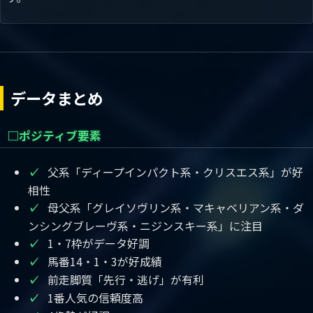
データまとめ
□ポジティブ要素
父系「ディープインパクト系・クリスエス系」が好
✓
相性
母父系「グレイソヴリン系・マキャベリアン系・ダ
✓
ンシングブレーヴ系・ニジンスキー系」に注目
1・7枠がデータ好調
✓
馬番14・1・3が好成績
✓
前走脚質「先行・逃げ」が有利
✓
1番人気の信頼度高
✓