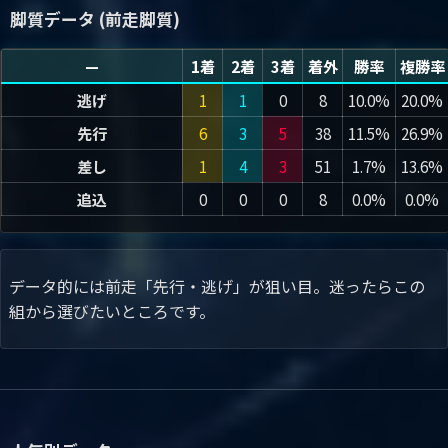
脚質データ (前走脚質)
—
1着
2着
3着
着外
勝率
複勝率
逃げ
1
1
0
8
10.0%
20.0%
先行
6
3
5
38
11.5%
26.9%
差し
1
4
3
51
1.7%
13.6%
追込
0
0
0
8
0.0%
0.0%
データ的には前走「先行・逃げ」が狙い目。迷ったらこの
組から選びたいところです。