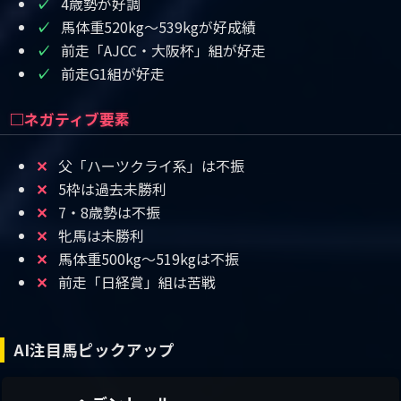
4歳勢が好調
✓
馬体重520kg～539kgが好成績
✓
前走「AJCC・大阪杯」組が好走
✓
前走G1組が好走
✓
□ネガティブ要素
父「ハーツクライ系」は不振
✕
5枠は過去未勝利
✕
7・8歳勢は不振
✕
牝馬は未勝利
✕
馬体重500kg～519kgは不振
✕
前走「日経賞」組は苦戦
✕
AI注目馬ピックアップ