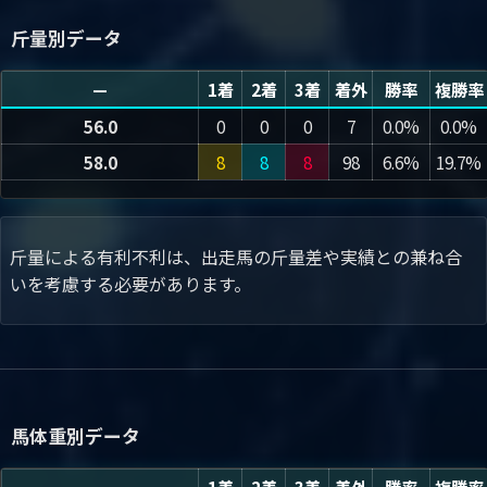
斤量別データ
—
1着
2着
3着
着外
勝率
複勝率
56.0
0
0
0
7
0.0%
0.0%
58.0
8
8
8
98
6.6%
19.7%
斤量による有利不利は、出走馬の斤量差や実績との兼ね合
いを考慮する必要があります。
馬体重別データ