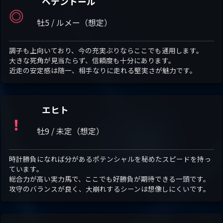
ヘデントール
◎
牡5 / ルメー（想定）
調子も上向いており、今の充実ぶりならここでも通用します。
大きな死角が見当たらず、信頼度も十分にあります。
近走の安定感は随一、相手なりに走れる堅実さが魅力です。
エヒト
！
牡9 / 未定（想定）
時計勝負になれば分があるポテンシャルを秘めたスピードを持っ
ています。
総合力が高い実力馬で、ここでも好勝負が期待できる一頭です。
攻守のバランスが良く、大崩れするシーンは想像しにくいです。