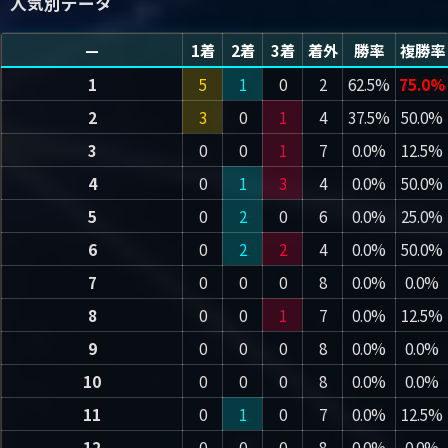
人気別データ
—
1着
2着
3着
着外
勝率
複勝率
1
5
1
0
2
62.5%
75.0%
2
3
0
1
4
37.5%
50.0%
3
0
0
1
7
0.0%
12.5%
4
0
1
3
4
0.0%
50.0%
5
0
2
0
6
0.0%
25.0%
6
0
2
2
4
0.0%
50.0%
7
0
0
0
8
0.0%
0.0%
8
0
0
1
7
0.0%
12.5%
9
0
0
0
8
0.0%
0.0%
10
0
0
0
8
0.0%
0.0%
11
0
1
0
7
0.0%
12.5%
12
0
0
0
8
0.0%
0.0%