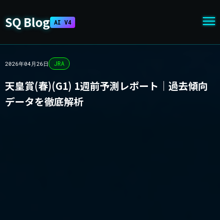
SQ Blog
AI V4
JRA
2026年04月26日
天皇賞(春)(G1) 1週前予測レポート｜過去傾向
データを徹底解析