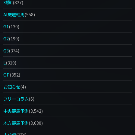
3勝C
(827)
AI厳選軸馬
(558)
G1
(130)
G2
(199)
G3
(374)
L
(310)
OP
(352)
お知らせ
(4)
フリーコラム
(6)
中央競馬予測
(3,542)
地方競馬予測
(3,630)
未分類
(274)