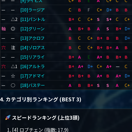
—
—
[9]ライヒス
C+
B
E
A
C+
C
C
—
—
[10]ラージア
C
B
F
C+
D+
B
B
—
△2
[11]パントル
B+
C
C+
S
S+
C
C+
軸
◎
[12]グリーン
A
B+
B
A
S
B+
D+
—
—
[13]アクロフ
B
C
C+
B+
B
B
D+
穴
注
[14]ゾロアス
B
C
C+
B+
B+
A
B
—
—
[15]リアライ
B+
A
E
A+
B
B+
B
穴
△1
[16]アルトラ
B+
A+
D+
C+
A+
—
C
—
☆
[17]アドマイ
B+
B+
B
A+
B
A+
D+
—
◯
[18]バステー
A
B
B+
S
S
A
C+
4. カテゴリ別ランキング (BEST 3)
スピードランキング (上位3頭)
[4] ロブチェン (指数: 17.9)