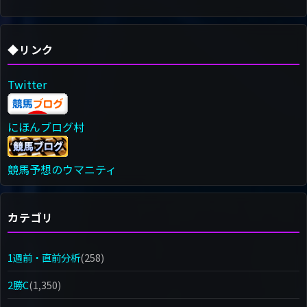
◆リンク
Twitter
にほんブログ村
競馬予想のウマニティ
カテゴリ
1週前・直前分析
(258)
2勝C
(1,350)