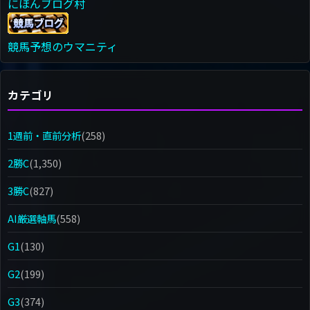
にほんブログ村
競馬予想のウマニティ
カテゴリ
1週前・直前分析
(258)
2勝C
(1,350)
3勝C
(827)
AI厳選軸馬
(558)
G1
(130)
G2
(199)
G3
(374)