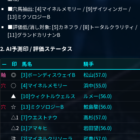
■穴馬抽出: [4]マイネルメモリー / [9]ザイツィンガー /
[13]ミクソロジーB
■評価低/消し対象: [5]カネフラ / [8]トータルクラリティ /
[11]グランドカリナンB
2. AI予測印 / 評価ステータス
—
印
馬名
騎手
軸
◎
[3]ボーンディスウェイB
松山(57.0)
穴
◯
[4]マイネルメモリー
浜中(55.0)
▲
[10]ウィクトルウェルス
ルメー(56.0)
穴
☆
[13]ミクソロジーB
鮫島駿(56.0)
△1
[7]ウエストナウ
高杉(57.0)
△2
[1]アマキヒ
岩田望(56.0)
注
[2]マイネルクリソーラ
武豊(57.0)