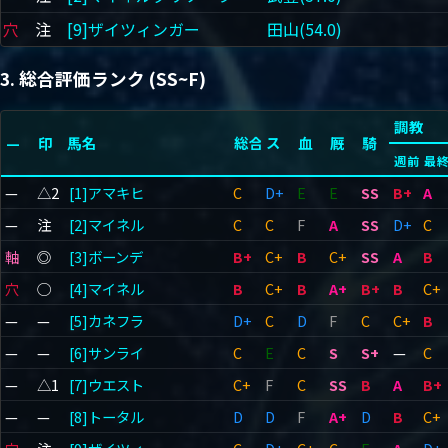
穴
注
[9]ザイツィンガー
田山(54.0)
3. 総合評価ランク (SS~F)
調教
—
印
馬名
総合
ス
血
厩
騎
週前
最
—
△2
[1]アマキヒ
C
D+
E
E
SS
B+
A
—
注
[2]マイネル
C
C
F
A
SS
D+
C
軸
◎
[3]ボーンデ
B+
C+
B
C+
SS
A
B
穴
◯
[4]マイネル
B
C+
B
A+
B+
B
C+
—
—
[5]カネフラ
D+
C
D
F
C
C+
B
—
—
[6]サンライ
C
E
C
S
S+
—
C
—
△1
[7]ウエスト
C+
F
C
SS
B
A
B+
—
—
[8]トータル
D
D
F
A+
D
B
C+