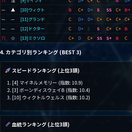
穴
注
[9]ザイツィ
C
D+
C+
C
E
A
D+
—
▲
[10]ウィクト
B
C+
D+
S
SS
C+
B+
—
—
[11]グランド
C
D+
D+
C+
C+
C+
C+
—
—
[12]ドクター
C
D+
E
S
C+
C+
B
穴
☆
[13]ミクソロ
C+
D
C+
SS
S+
B
C
4. カテゴリ別ランキング (BEST 3)
スピードランキング (上位3頭)
[4] マイネルメモリー (指数: 10.9)
[3] ボーンディスウェイB (指数: 10.4)
[10] ウィクトルウェルス (指数: 10.2)
血統ランキング (上位3頭)