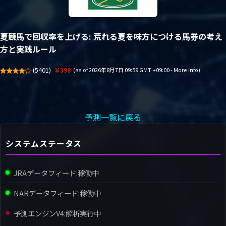
夏競馬で回収率を上げる: 荒れる夏を味方につける馬券の考え
方と実践ルール
(
5401
)
￥398
(as of 2026年8月7日 09:59 GMT +09:00 -
More info
)
予測一覧に戻る
システムステータス
JRAデータフィード:
稼働中
NARデータフィード:
稼働中
予測エンジンV4:
解析実行中