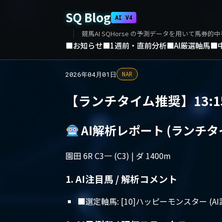
SQ Blog
AI V4
競馬AI SQHorse の予測データを用いて馬券
■お知らせ
■1週前・直前分析
■AI厳選軸馬
■
NAR
2026年04月01日
【ランチタイム推奨】13:15:
AI解析レポート (ランチタ
園田 6R C3一 (C3) | ダ 1400m
1. AI注目馬 / 解析コメント
■選定軸馬: [10]ハッピーモンスター (