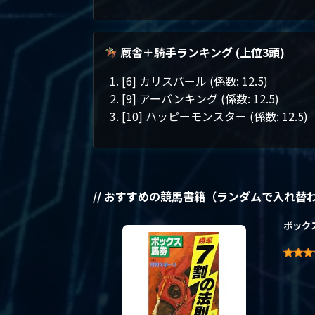
厩舎＋騎手ランキング (上位3頭)
[6] カリスパール (係数: 12.5)
[9] アーバンキング (係数: 12.5)
[10] ハッピーモンスター (係数: 12.5)
// おすすめの競馬書籍（ランダムで入れ替
ボック