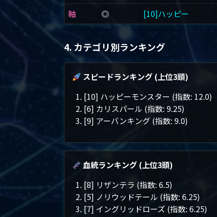
軸
◎
[10]ハッピー
4. カテゴリ別ランキング
スピードランキング (上位3頭)
[10] ハッピーモンスター (指数: 12.0)
[6] カリスパール (指数: 9.25)
[9] アーバンキング (指数: 9.0)
血統ランキング (上位3頭)
[8] リザンテラ (指数: 6.5)
[5] ノリウッドテール (指数: 6.25)
[7] イングリッドローズ (指数: 6.25)