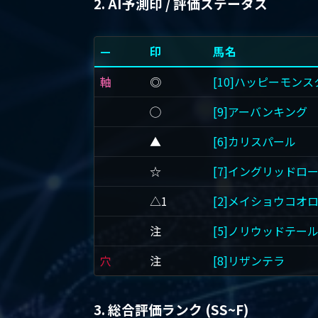
2. AI予測印 / 評価ステータス
—
印
馬名
軸
◎
[10]ハッピーモンス
◯
[9]アーバンキング
▲
[6]カリスパール
☆
[7]イングリッドロ
△1
[2]メイショウコオ
注
[5]ノリウッドテー
穴
注
[8]リザンテラ
3. 総合評価ランク (SS~F)