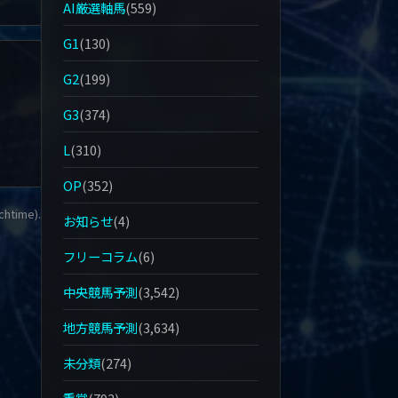
AI厳選軸馬
(559)
G1
(130)
G2
(199)
G3
(374)
L
(310)
OP
(352)
chtime).
お知らせ
(4)
フリーコラム
(6)
中央競馬予測
(3,542)
地方競馬予測
(3,634)
未分類
(274)