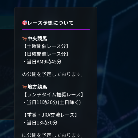
レース予想について
中央競馬
【土曜開催レース分】
【日曜開催レース分】
・当日AM9時45分
の公開を予定しております。
地方競馬
【ランチタイム推奨レース】
・当日11時30分(土日除く)
【重賞・JRA交流レース】
・当日13時30分
に公開を予定しております。