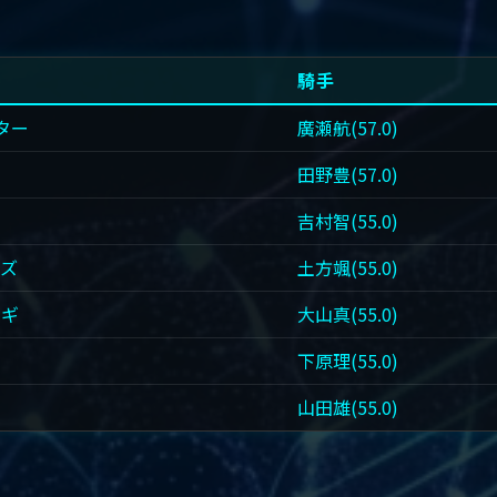
騎手
ター
廣瀬航(57.0)
田野豊(57.0)
吉村智(55.0)
ーズ
土方颯(55.0)
ロギ
大山真(55.0)
ル
下原理(55.0)
山田雄(55.0)