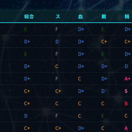
総合
ス
血
厩
騎
E
F
D+
E
D+
D+
D
D+
C+
C+
E
F
D+
E
D+
D+
C
D+
D+
D
D+
F
C
D+
A+
C+
C+
D+
D
S
C+
C
C
C
B
D
F
C
E
C
C+
C+
D+
C
A