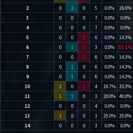
2
0
2
0
5
0.0%
28.6%
3
0
0
0
7
0.0%
0.0%
4
0
0
0
7
0.0%
0.0%
5
0
0
1
6
0.0%
14.3%
6
0
1
3
3
0.0%
57.1%
7
0
0
1
6
0.0%
14.3%
8
0
1
0
6
0.0%
14.3%
9
0
1
0
6
0.0%
14.3%
10
1
0
1
4
16.7%
33.3%
11
1
1
0
3
20.0%
40.0%
12
0
0
0
4
0.0%
0.0%
13
1
0
0
3
25.0%
25.0%
14
0
0
0
3
0.0%
0.0%