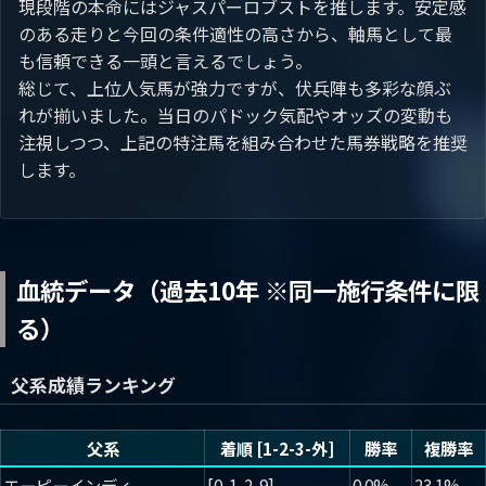
現段階の本命にはジャスパーロブストを推します。安定感
のある走りと今回の条件適性の高さから、軸馬として最
も信頼できる一頭と言えるでしょう。
総じて、上位人気馬が強力ですが、伏兵陣も多彩な顔ぶ
れが揃いました。当日のパドック気配やオッズの変動も
注視しつつ、上記の特注馬を組み合わせた馬券戦略を推奨
します。
血統データ（過去10年 ※同一施行条件に限
る）
父系成績ランキング
父系
着順 [1-2-3-外]
勝率
複勝率
エーピーインディ
[0-1-2-9]
0.0%
23.1%