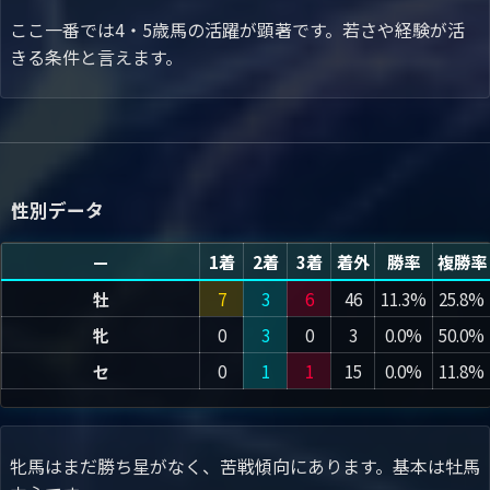
ここ一番では4・5歳馬の活躍が顕著です。若さや経験が活
きる条件と言えます。
性別データ
—
1着
2着
3着
着外
勝率
複勝率
牡
7
3
6
46
11.3%
25.8%
牝
0
3
0
3
0.0%
50.0%
セ
0
1
1
15
0.0%
11.8%
牝馬はまだ勝ち星がなく、苦戦傾向にあります。基本は牡馬