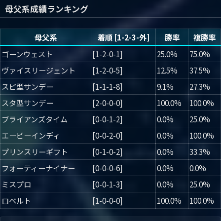
母父系成績ランキング
母父系
着順 [1-2-3-外]
勝率
複勝率
ゴーンウェスト
[1-2-0-1]
25.0%
75.0%
ヴァイスリージェント
[1-2-0-5]
12.5%
37.5%
スピ型サンデー
[1-1-1-8]
9.1%
27.3%
スタ型サンデー
[2-0-0-0]
100.0%
100.0%
ブライアンズタイム
[0-0-1-2]
0.0%
25.0%
エーピーインディ
[0-0-2-0]
0.0%
100.0%
プリンスリーギフト
[0-1-0-2]
0.0%
33.3%
フォーティーナイナー
[0-0-0-6]
0.0%
0.0%
ミスプロ
[0-0-1-3]
0.0%
25.0%
ロベルト
[1-0-0-0]
100.0%
100.0%