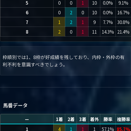
5
0
0
1
10
0.0%
9.1%
6
0
2
0
10
0.0%
16.7%
7
1
2
1
9
7.7%
30.8%
8
2
0
1
11
14.3%
21.4%
枠順別では1、8枠が好成績を残しており、内枠・外枠の有
利不利を意識すべきでしょう。
馬番データ
—
1着
2着
3着
着外
勝率
複勝率
1
4
1
1
1
57.1%
85.7%