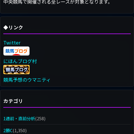
中央競馬で開催される全レースが対象となります。
◆リンク
Twitter
にほんブログ村
競馬予想のウマニティ
カテゴリ
1週前・直前分析
(258)
2勝C
(1,350)