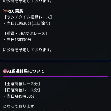
の公開を予定しております。
地方競馬
【ランチタイム推奨レース】
・当日11時30分(土日除く)
【重賞・JRA交流レース】
・当日13時30分
に公開を予定しております。
AI厳選軸馬について
【土曜開催レース分】
【日曜開催レース分】
・当日AM9時50分
となっております。