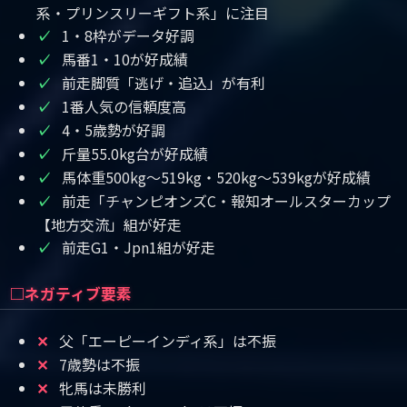
系・プリンスリーギフト系」に注目
1・8枠がデータ好調
✓
馬番1・10が好成績
✓
前走脚質「逃げ・追込」が有利
✓
1番人気の信頼度高
✓
4・5歳勢が好調
✓
斤量55.0kg台が好成績
✓
馬体重500kg～519kg・520kg～539kgが好成績
✓
前走「チャンピオンズC・報知オールスターカップ
✓
【地方交流」組が好走
前走G1・Jpn1組が好走
✓
□ネガティブ要素
父「エーピーインディ系」は不振
✕
7歳勢は不振
✕
牝馬は未勝利
✕