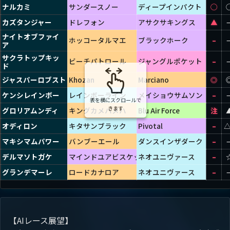
ナルカミ
サンダースノー
ディープインパクト
東京大
◯
カズタンジャー
ドレフォン
アサクサキングス
佐賀記
▲
ナイトオブファイ
ホッコータルマエ
ブラックホーク
–
東京大
ア
サクラトップキッ
ビーチパトロール
ジャングルポケット
–
桐花賞
ド
ジャスパーロブスト
Khozan
Marciano
かきつ
◎
ケンシレインボー
レインボーライン
メイショウサムソン
金盃競
–
表を横にスクロールで
きます
グロリアムンディ
キングカメハメハ
Blu Air Force
報知グ
注
オディロン
キタサンブラック
Pivotal
高知県
–
△
マキシマムパワー
バンブーエール
ダンスインザダーク
冬夏青
–
デルマソトガケ
マインドユアビスケッツ
ネオユニヴァース
佐賀記
–
グランデマーレ
ロードカナロア
ネオユニヴァース
品川オ
–
【AIレース展望】