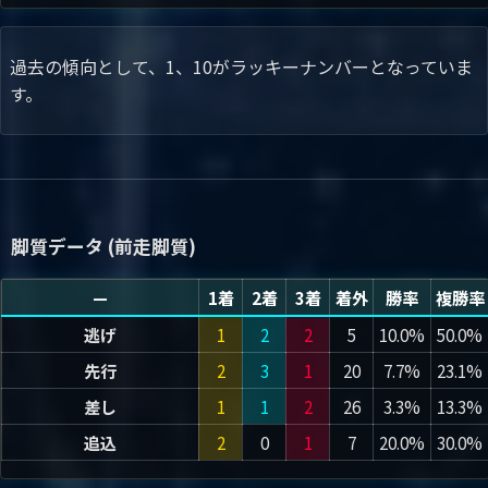
過去の傾向として、1、10がラッキーナンバーとなっていま
す。
脚質データ (前走脚質)
—
1着
2着
3着
着外
勝率
複勝率
逃げ
1
2
2
5
10.0%
50.0%
先行
2
3
1
20
7.7%
23.1%
差し
1
1
2
26
3.3%
13.3%
追込
2
0
1
7
20.0%
30.0%