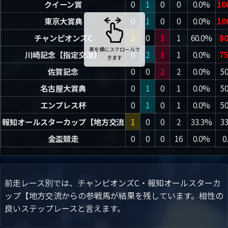
クイーン賞
0
1
0
0
0.0%
10
東京大賞典
0
1
0
0
0.0%
10
チャンピオンズC
3
0
1
1
60.0%
8
表を横にスクロールで
川崎記念【指定交流】
0
2
1
1
0.0%
7
きます
佐賀記念
0
0
2
2
0.0%
5
名古屋大賞典
0
1
0
1
0.0%
5
エンプレス杯
0
1
0
1
0.0%
5
報知オールスターカップ【地方交流
1
0
0
2
33.3%
3
金盃競走
0
0
0
16
0.0%
0
前走レース別では、チャンピオンズC・報知オールスターカ
ップ【地方交流からの参戦馬が結果を残しています。相性の
良いステップレースと言えます。