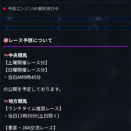
予測エンジンV4:
解析実行中
レース予想について
中央競馬
【土曜開催レース分】
【日曜開催レース分】
・当日AM9時45分
の公開を予定しております。
地方競馬
【ランチタイム推奨レース】
・当日11時30分(土日除く)
【重賞・JRA交流レース】