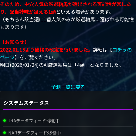
そのため、中穴人気の厳選軸馬が選出される可能性が常にあ
り、配当妙味が狙える1頭
といえる場合があります。
（もちろん該当週に1番人気のみが厳選軸馬に選ばれる可能性
もあります）
【お知らせ】
2022.01.15より価格の改定を行いました。
詳細は【
コチラの
ページ
】をご覧ください。
明日(2026/01/24)のAI厳選軸馬は「4頭」となりました。
予測一覧に戻る
システムステータス
JRAデータフィード:
稼働中
NARデータフィード:
稼働中