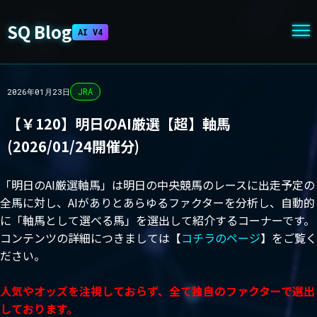
SQ Blog
AI V4
JRA
2026年01月23日
【￥120】明日のAI厳選【超】軸馬
(2026/01/24開催分)
「明日のAI厳選軸馬」は明日の中央競馬のレースに出走予定の
全馬に対し、AIがありとあらゆるファクターを分析し、自動的
に「軸馬として選べる馬」を選出して紹介するコーナーです。
コンテンツの詳細につきましては【
コチラのページ
】をご覧く
ださい。
人気やオッズを注視しておらず、全て独自のファクターで選出
しております。