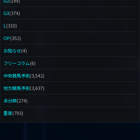
G2
(199)
G3
(374)
L
(310)
OP
(352)
お知らせ
(4)
フリーコラム
(6)
中央競馬予測
(3,542)
地方競馬予測
(3,637)
未分類
(274)
重賞
(793)