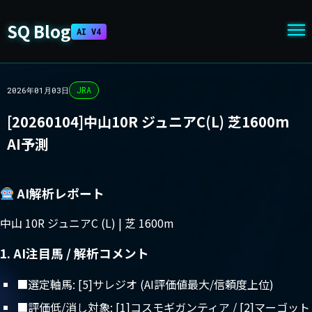
SQ Blog
AI V4
JRA
2026年01月03日
[20260104]中山10R ジュニアC(L) 芝1600m
AI予測
AI解析レポート
中山 10R ジュニアC (L) | 芝 1600m
1. AI注目馬 / 解析コメント
■選定軸馬: [5]サレジオ (AI評価値最大/信頼度上位)
■評価低/消し対象: [1]コスモギガンティア / [2]マーゴット