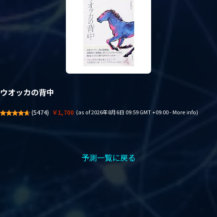
ウオッカの背中
(
5474
)
￥1,700
(as of 2026年8月6日 09:59 GMT +09:00 -
More info
)
予測一覧に戻る