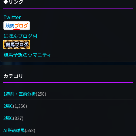
◆リンク
Twitter
にほんブログ村
競馬予想のウマニティ
カテゴリ
1週前・直前分析
(258)
2勝C
(1,350)
3勝C
(827)
AI厳選軸馬
(558)