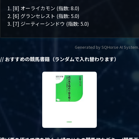
[8] オーライカモン (指数: 8.0)
[6] グランセレスト (指数: 5.0)
[7] ジーティーシンドウ (指数: 5.0)
Generated by SQHorse AI System.
// おすすめの競馬書籍（ランダムで入れ替わります）