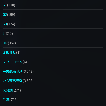
G1
(130)
G2
(199)
G3
(374)
L
(310)
OP
(352)
お知らせ
(4)
フリーコラム
(6)
中央競馬予測
(3,542)
地方競馬予測
(3,633)
未分類
(274)
重賞
(793)