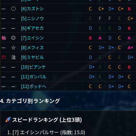
—
◯
[4]カズトシ
C
C+
D+
C+
B
—
—
[5]ニシノウ
E
F
F
E
C+
—
—
[6]ギアセカ
D
E
E
D
B
軸
◎
[7]エイシン
B
A
D
C
A
—
☆
[8]メフィス
C
D+
D+
C
A+
穴
注
[9]ミヤビル
D
E
C
E
D+
—
—
[10]ビアンケ
D+
E
C
C
B
—
—
[11]ガンバル
D+
E
D+
D+
C
—
—
[12]ポッドヘ
C
C
D+
D+
C
4. カテゴリ別ランキング
スピードランキング (上位3頭)
[7] エイシンパルサー (指数: 15.0)