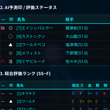
2. AI予測印 / 評価ステータス
—
印
馬名
騎手
軸
◎
[7]エイシンパルサー
廣瀬航(57.0)
◯
[4]カズトシクン
大山龍(57.0)
▲
[2]ワールドペコ
塩津璃(51.0)
☆
[8]メフィスト
下原理(57.0)
穴
注
[9]ミヤビルーナ
佐々木(53.0)
3. 総合評価ランク (SS~F)
—
印
馬名
総合
ス
血
厩
騎
—
—
[1]キラキラ
D
F
D+
D
B
—
▲
[2]ワールド
C
C+
C+
C
E
—
—
[3]ローザー
D
F
D+
C
D+