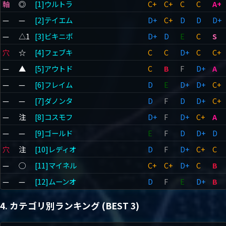
軸
◎
[1]ウルトラ
C+
C+
C
C
A+
—
—
[2]テイエム
D+
C+
D
D
D+
—
△1
[3]ビキニボ
D+
D
E
C
S
穴
☆
[4]フェブキ
C
C
D+
C
C+
—
▲
[5]アウトド
C
B
F
D+
A
—
—
[6]フレイム
D
E
D+
D+
C+
—
—
[7]ダノンタ
D
F
D
D+
C+
—
注
[8]コスモフ
D+
F
D+
C+
A
—
—
[9]ゴールド
E
F
D
D+
D
穴
注
[10]レディオ
D
F
D+
C+
C
—
◯
[11]マイネル
C+
C+
D+
C
B
—
—
[12]ムーンオ
D
F
E
D+
B
4. カテゴリ別ランキング (BEST 3)