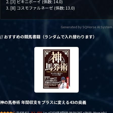
[3] ビキニボーイ (係数: 14.0)
[8] コスモファルネーゼ (係数: 13.0)
Generated by SQHorse AI System.
// おすすめの競馬書籍（ランダムで入れ替わります）
神の馬券術 年間収支をプラスに変える43の奥義
(
543541
)
￥1,430
(as of 2026年8月6日 09:59 GMT +09:00 -
More info
)