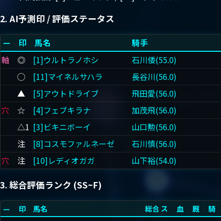
2. AI予測印 / 評価ステータス
—
印
馬名
騎手
軸
◎
[1]ウルトラノホシ
石川倭(55.0)
◯
[11]マイネルサハラ
長谷川(56.0)
▲
[5]アウトドライブ
飛田愛(56.0)
穴
☆
[4]フェブキラナ
加茂飛(56.0)
△1
[3]ビキニボーイ
山口勲(56.0)
注
[8]コスモファルネーゼ
石川慎(56.0)
穴
注
[10]レディオガガ
山下裕(54.0)
3. 総合評価ランク (SS~F)
—
印
馬名
総合
ス
血
厩
騎