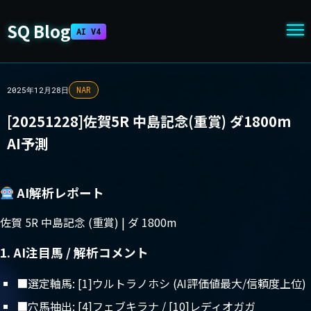
SQ Blog
AI V4
NAR
2025年12月28日
[20251228]佐賀5R 中島記念(重賞) ダ1800m
AI予測
AI解析レポート
佐賀 5R 中島記念 (重賞) | ダ 1800m
1. AI注目馬 / 解析コメント
■選定軸馬: [1]ウルトラノホシ (AI評価値最大/信頼度上位)
■穴馬抽出: [4]フェブキラナ / [10]レディオガガ