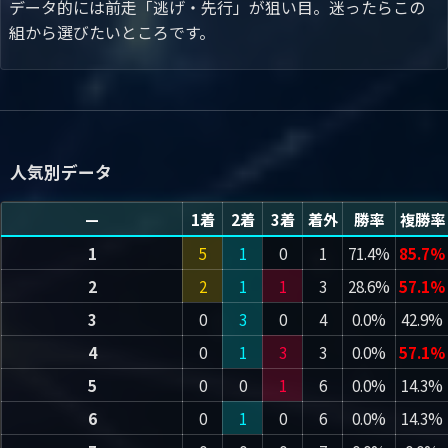
データ的には前走「逃げ・先行」が狙い目。迷ったらこの
組から選びたいところです。
人気別データ
—
1着
2着
3着
着外
勝率
複勝率
1
5
1
0
1
71.4%
85.7%
2
2
1
1
3
28.6%
57.1%
3
0
3
0
4
0.0%
42.9%
4
0
1
3
3
0.0%
57.1%
5
0
0
1
6
0.0%
14.3%
6
0
1
0
6
0.0%
14.3%