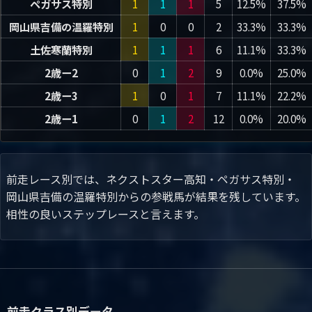
ペガサス特別
1
1
1
5
12.5%
37.5%
岡山県吉備の温羅特別
1
0
0
2
33.3%
33.3%
土佐寒蘭特別
1
1
1
6
11.1%
33.3%
2歳ー2
0
1
2
9
0.0%
25.0%
2歳ー3
1
0
1
7
11.1%
22.2%
2歳ー1
0
1
2
12
0.0%
20.0%
前走レース別では、ネクストスター高知・ペガサス特別・
岡山県吉備の温羅特別からの参戦馬が結果を残しています。
相性の良いステップレースと言えます。
前走クラス別データ