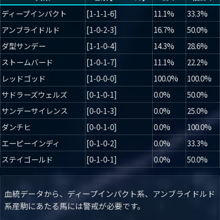
ディープインパクト
[1-1-1-6]
11.1%
33.3%
アンブライドルド
[1-0-2-3]
16.7%
50.0%
ダ型サンデー
[1-1-0-4]
14.3%
28.6%
ストームバード
[1-0-1-7]
11.1%
22.2%
レッドゴッド
[1-0-0-0]
100.0%
100.0%
サドラーズウェルズ
[0-1-0-1]
0.0%
50.0%
サンデーサイレンス
[0-0-1-3]
0.0%
25.0%
ダンチヒ
[0-0-1-0]
0.0%
100.0%
エーピーインディ
[0-1-0-2]
0.0%
33.3%
ステイゴールド
[0-1-0-1]
0.0%
50.0%
血統データから、ディープインパクト系、アンブライドルド
系産駒にあたる馬には警戒が必要です。