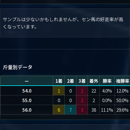
サンプルは少ないかもしれませんが、セン馬の好走率が高
くなっています。
斤量別データ
—
1着
2着
3着
着外
勝率
複勝率
54.0
1
0
2
22
4.0%
12.0%
55.0
0
0
2
2
0.0%
50.0%
56.0
6
7
3
38
11.1%
29.6%