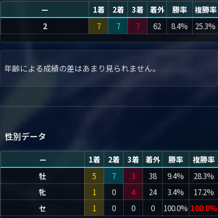
—
1着
2着
3着
着外
勝率
複勝率
2
7
7
7
62
8.4%
25.3%
年齢による成績の差はあまり見られません。
性別データ
—
1着
2着
3着
着外
勝率
複勝率
牡
5
7
3
38
9.4%
28.3%
牝
1
0
4
24
3.4%
17.2%
セ
1
0
0
0
100.0%
100.0%