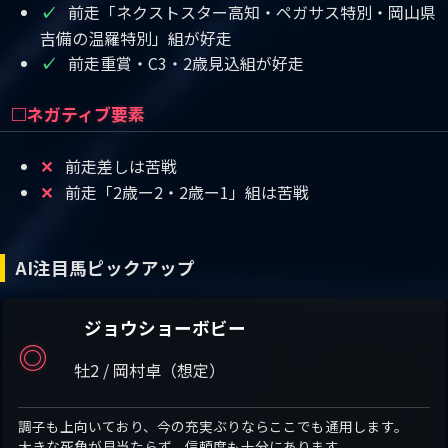
前走「ネクストスター高知・ペガサス特別・岡山県
✓
吉備の温羅特別」組が好走
前走重賞・C3・2歳見込組が好走
✓
□ネガティブ要素
前走差しは苦戦
✕
前走「2歳ー2・2歳ー1」組は苦戦
✕
AI注目馬ピックアップ
ジョウショーボビー
◎
牡2 / 岡村卓（想定）
調子も上向いており、今の充実ぶりならここでも通用します。
大きな死角が見当たらず、信頼度も十分にあります。