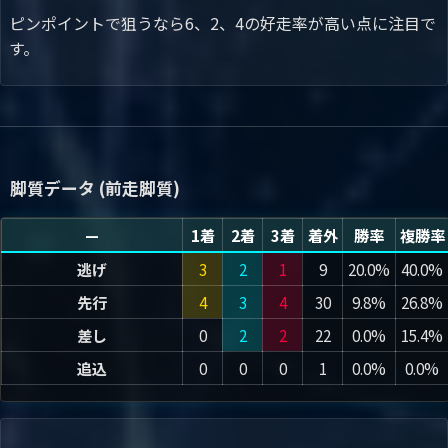
ピンポイントで狙うなら6、2、4の好走率が高い点に注目で
す。
脚質データ (前走脚質)
—
1着
2着
3着
着外
勝率
複勝率
逃げ
3
2
1
9
20.0%
40.0%
先行
4
3
4
30
9.8%
26.8%
差し
0
2
2
22
0.0%
15.4%
追込
0
0
0
1
0.0%
0.0%