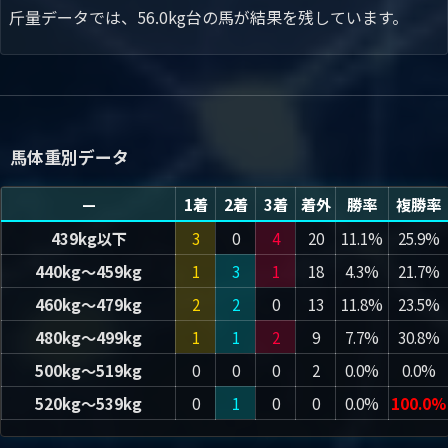
斤量データでは、56.0kg台の馬が結果を残しています。
馬体重別データ
—
1着
2着
3着
着外
勝率
複勝率
439kg以下
3
0
4
20
11.1%
25.9%
440kg～459kg
1
3
1
18
4.3%
21.7%
460kg～479kg
2
2
0
13
11.8%
23.5%
480kg～499kg
1
1
2
9
7.7%
30.8%
500kg～519kg
0
0
0
2
0.0%
0.0%
520kg～539kg
0
1
0
0
0.0%
100.0%