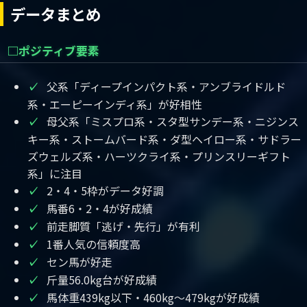
データまとめ
□ポジティブ要素
父系「ディープインパクト系・アンブライドルド
✓
系・エーピーインディ系」が好相性
母父系「ミスプロ系・スタ型サンデー系・ニジンス
✓
キー系・ストームバード系・ダ型ヘイロー系・サドラー
ズウェルズ系・ハーツクライ系・プリンスリーギフト
系」に注目
2・4・5枠がデータ好調
✓
馬番6・2・4が好成績
✓
前走脚質「逃げ・先行」が有利
✓
1番人気の信頼度高
✓
セン馬が好走
✓
斤量56.0kg台が好成績
✓
馬体重439kg以下・460kg～479kgが好成績
✓