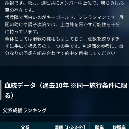
命視です。能力、適性共にメンバー中上位で、勝ち負け必
至の存在です。
伏兵陣で面白いのがキーゴールド、シシランマンです。展
開の助けや調子次第では、上位陣を脅かす可能性を十分
に持っています。
全体としては混戦の様相も呈しており、点数を絞りすぎ
ずに手広く構えるのも一つの手です。AI評価を参考に、自
分なりの予想を組み合わせて的中を目指してください。
血統データ（過去10年 ※同一施行条件に限
る）
父系成績ランキング
父系
着順 [1-2-3-外]
勝率
複勝率