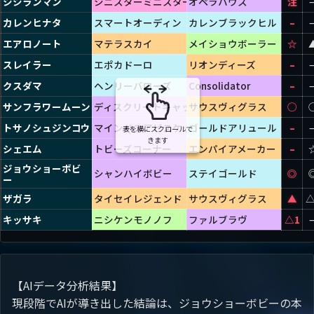
シシランマン
シニスターミニスター
オペラハウス
2歳ー2
注
カレンヒナタ
スマートオーディン
カレンブラックヒル
2歳ー2
–
エアロノート
マテラスカイ
メイショウボーラー
2歳ー2
☆
スレイラー
エポカドーロ
リオンディーズ
愛媛し
–
クスダマ
ヘンリーバローズ
Consolidator
C3ー10
–
サンフラワームーン
ディスクリートキャット
サウスヴィグラス
兵庫ジ
◯
トサノシュジンコウ
マインドユアビスケッツ
ゴールドアリュール
ネクス
–
表を横にスクロールで
きます
シェエム
トビーズコーナー
エンパイアメーカー
愛媛し
–
ジョウショーボビ
シャンハイボビー
ステイゴールド
◎
愛媛し
ー
ザガラ
タイセイレジェンド
サウスヴィグラス
2歳ー2
▲
△
キッサキ
ニシケンモノノフ
ファルブラヴ
おいで
△1
【AIデータ分析結果】
現段階でAIが導き出した結論は、ジョウショーボビーの本