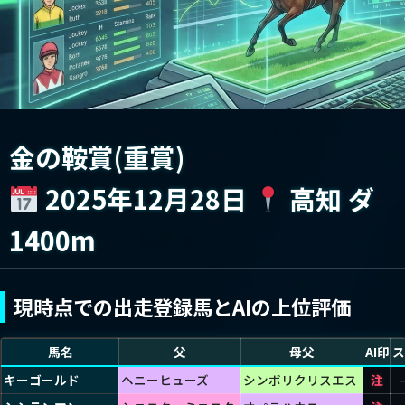
金の鞍賞(重賞)
2025年12月28日
高知 ダ
1400m
現時点での出走登録馬とAIの上位評価
馬名
父
母父
前走
AI印
ス
キーゴールド
ヘニーヒューズ
シンボリクリスエス
2歳ー3
注