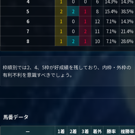
4
1
0
0
6
14.3%
14.3%
5
2
2
1
8
15.4%
38.5%
6
1
0
1
12
7.1%
14.3%
7
1
0
2
11
7.1%
21.4%
8
1
2
1
10
7.1%
28.6%
枠順別では2、4、5枠が好成績を残しており、内枠・外枠の
有利不利を意識すべきでしょう。
馬番データ
—
1着
2着
3着
着外
勝率
複勝率