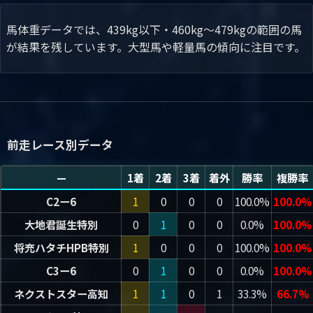
馬体重データでは、439kg以下・460kg～479kgの範囲の馬
が結果を残しています。大型馬や軽量馬の傾向に注目です。
前走レース別データ
—
1着
2着
3着
着外
勝率
複勝率
C2ー6
1
0
0
0
100.0%
100.0%
大地君誕生特別
0
1
0
0
0.0%
100.0%
将充ハタチHPB特別
1
0
0
0
100.0%
100.0%
C3ー6
0
1
0
0
0.0%
100.0%
ネクストスター高知
1
1
0
1
33.3%
66.7%