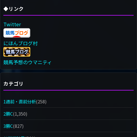
◆リンク
Twitter
にほんブログ村
競馬予想のウマニティ
カテゴリ
1週前・直前分析
(258)
2勝C
(1,350)
3勝C
(827)