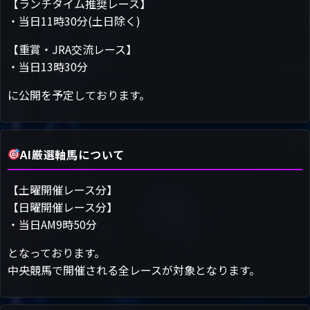
【ランチタイム推奨レース】
・当日11時30分(土日除く)
【重賞・JRA交流レース】
・当日13時30分
に公開を予定しております。
AI厳選軸馬について
【土曜開催レース分】
【日曜開催レース分】
・当日AM9時50分
となっております。
中央競馬で開催される全レースが対象となります。