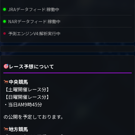
JRAデータフィード:
稼働中
NARデータフィード:
稼働中
予測エンジンV4:
解析実行中
レース予想について
中央競馬
【土曜開催レース分】
【日曜開催レース分】
・当日AM9時45分
の公開を予定しております。
地方競馬