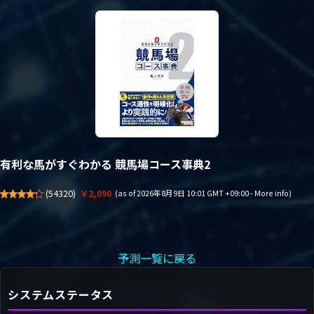
有利な馬がすぐわかる 競馬場コース事典2
(
54320
)
￥2,090
(as of 2026年8月9日 10:01 GMT +09:00 -
More info
)
予測一覧に戻る
システムステータス