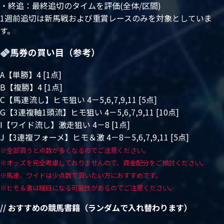
・終追：最終追切のタイムを評価(全体/区間)
1週前追切は新馬戦および重賞レースのみを対象としていま
す。
馬券の買い目（参考）
A【単勝】4 [1点]
B【複勝】4 [1点]
C【馬連流し】ヒモ狙い 4－5,6,7,9,11 [5点]
G【3連複軸1頭流】ヒモ狙い 4－5,6,7,9,11 [10点]
I【ワイド流し】激走狙い 4－8 [1点]
J【3連複フォーメ】ヒモ＆激 4－8－5,6,7,9,11 [5点]
※全部買うと点数が多くなるのでご注意ください。
※オッズを完全考慮しておりませんので、資金配分をご検討ください。
※馬連、ワイドは少点数で買いたい方におすすめです。
※ヒモ＆激は縦目になる可能性があるのでご注意ください。
// おすすめの競馬書籍（ランダムで入れ替わります）