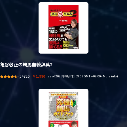
亀谷敬正の競馬血統辞典2
(
54726
)
￥1,980
(as of 2026年8月7日 09:59 GMT +09:00 -
More info
)