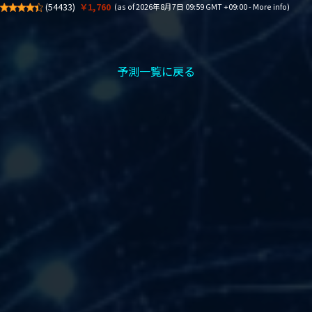
(
54433
)
￥1,760
(as of 2026年8月7日 09:59 GMT +09:00 -
More info
)
予測一覧に戻る