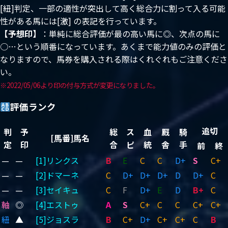
[紐]判定、一部の適性が突出して高く総合力に割って入る可能
性がある馬には[激] の表記を行っています。
【予想印】
：単純に総合評価が最の高い馬に◎、次点の馬に
○…という順番になっています。あくまで能力値のみの評価と
なりますので、馬券を購入される際はくれぐれもご注意くださ
い。
※2022/05/06より印の付与方式が変更になりました。
評価ランク
追切
判
予
総
ス
血
厩
騎
[馬番]馬名
定
印
合
ピ
統
舎
手
前
終
—
—
[1]リンクス
B
E
C
C
D+
S
C+
—
—
[2]ドマーネ
C
D+
D+
D+
D
D+
C
—
—
[3]セイキュ
C
F
D+
E
D
B+
C
軸
◎
[4]エストゥ
A
S
C+
C
C
C+
C+
紐
▲
[5]ジョスラ
B
C+
D+
C+
C+
C
B