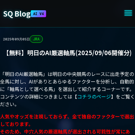
SQ Blog
AI V4
JRA
2025年09月05日
【無料】明日のAI厳選軸馬(2025/09/06開催分)
「明日のAI厳選軸馬」は明日の中央競馬のレースに出走予定の
全馬に対し、AIがありとあらゆるファクターを分析し、自動的
に「軸馬として選べる馬」を選出して紹介するコーナーです。
コンテンツの詳細につきましては【
コチラのページ
】をご覧く
ださい。
人気やオッズを注視しておらず、全て独自のファクターで選出
しております。
そのため、中穴人気の厳選軸馬が選出される可能性が常にあ