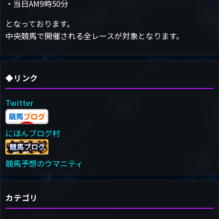
・当日AM9時50分
となっております。
中央競馬で開催される全レースが対象となります。
◆リンク
Twitter
にほんブログ村
競馬予想のウマニティ
カテゴリ