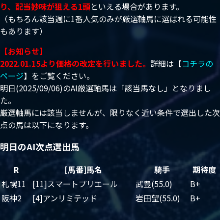
り、配当妙味が狙える1頭
といえる場合があります。
（もちろん該当週に1番人気のみが厳選軸馬に選ばれる可能性
もあります）
【お知らせ】
2022.01.15より価格の改定を行いました。
詳細は【
コチラの
ページ
】をご覧ください。
明日(2025/09/06)のAI厳選軸馬は「該当馬なし」となりまし
た。
厳選軸馬には該当しませんが、限りなく近い条件で選出した次
点の馬は以下になります。
明日のAI次点選出馬
R
[馬番]馬名
騎手
期待度
札幌11
[11]スマートプリエール
武豊(55.0)
B+
阪神2
[4]アンリミテッド
岩田望(55.0)
B+