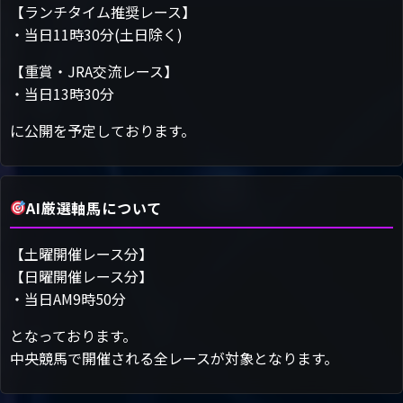
【ランチタイム推奨レース】
・当日11時30分(土日除く)
【重賞・JRA交流レース】
・当日13時30分
に公開を予定しております。
AI厳選軸馬について
【土曜開催レース分】
【日曜開催レース分】
・当日AM9時50分
となっております。
中央競馬で開催される全レースが対象となります。