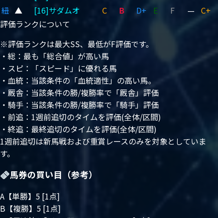
紐
▲
[16]サダムオ
C
B
D+
E
F
—
C+
評価ランクについて
※評価ランクは最大SS、最低がF評価です。
・総：最も「総合値」が高い馬
・スピ：「スピード」に優れる馬
・血統：当該条件の「血統適性」の高い馬。
・厩舎：当該条件の勝/複勝率で「厩舎」評価
・騎手：当該条件の勝/複勝率で「騎手」評価
・前追：1週前追切のタイムを評価(全体/区間)
・終追：最終追切のタイムを評価(全体/区間)
1週前追切は新馬戦および重賞レースのみを対象としていま
す。
馬券の買い目（参考）
A【単勝】5 [1点]
B【複勝】5 [1点]