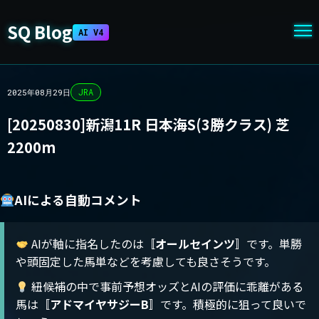
SQ Blog
AI V4
JRA
2025年08月29日
[20250830]新潟11R 日本海S(3勝クラス) 芝
2200m
AIによる自動コメント
AIが軸に指名したのは〚
オールセインツ
〛です。単勝
や頭固定した馬単などを考慮しても良さそうです。
紐候補の中で事前予想オッズとAIの評価に乖離がある
馬は〚
アドマイヤサジーB
〛です。積極的に狙って良いで