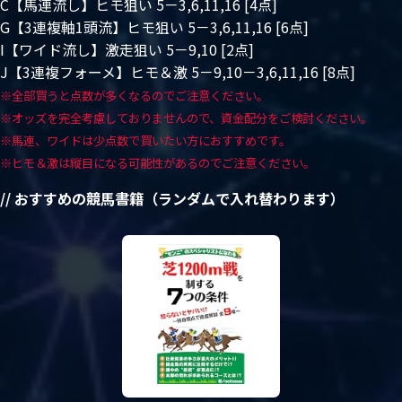
C【馬連流し】ヒモ狙い 5－3,6,11,16 [4点]
G【3連複軸1頭流】ヒモ狙い 5－3,6,11,16 [6点]
I【ワイド流し】激走狙い 5－9,10 [2点]
J【3連複フォーメ】ヒモ＆激 5－9,10－3,6,11,16 [8点]
※全部買うと点数が多くなるのでご注意ください。
※オッズを完全考慮しておりませんので、資金配分をご検討ください。
※馬連、ワイドは少点数で買いたい方におすすめです。
※ヒモ＆激は縦目になる可能性があるのでご注意ください。
// おすすめの競馬書籍（ランダムで入れ替わります）