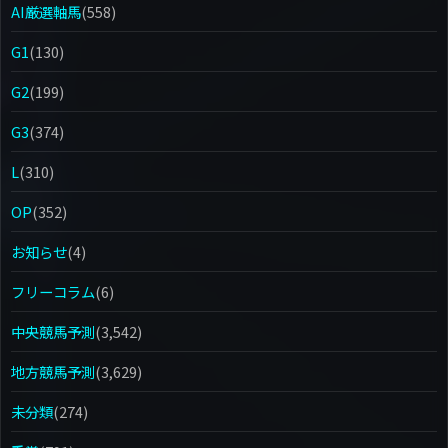
AI厳選軸馬
(558)
G1
(130)
G2
(199)
G3
(374)
L
(310)
OP
(352)
お知らせ
(4)
フリーコラム
(6)
中央競馬予測
(3,542)
地方競馬予測
(3,629)
未分類
(274)