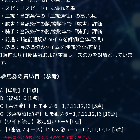
・スピ：「スピード」に優れる馬
・血統：当該条件の「血統適性」の高い馬。
・厩舎：当該条件の勝/複勝率で「厩舎」評価
・騎手：当該条件の勝/複勝率で「騎手」評価
・前追：1週前追切のタイムを評価(全体/区間)
・終追：最終追切のタイムを評価(全体/区間)
1週前追切は新馬戦および重賞レースのみを対象としていま
す。
馬券の買い目（参考）
A【単勝】6 [1点]
B【複勝】6 [1点]
C【馬連流し】ヒモ狙い 6－1,7,11,12,13 [5点]
G【3連複軸1頭流】ヒモ狙い 6－1,7,11,12,13 [10点]
I【ワイド流し】激走狙い 6－5 [1点]
J【3連複フォーメ】ヒモ＆激 6－5－1,7,11,12,13 [5点]
※全部買うと点数が多くなるのでご注意ください。