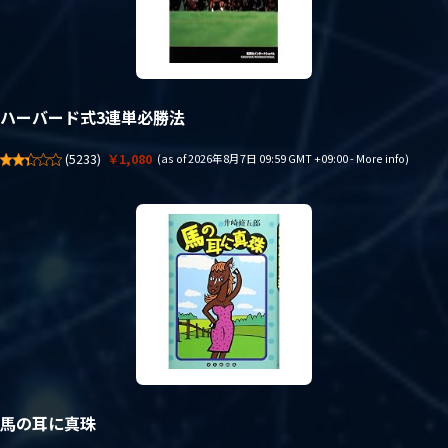
ハーバード式3連単必勝法
(
5233
)
￥1,080
(as of 2026年8月7日 09:59 GMT +09:00 -
More info
)
馬の耳に真珠