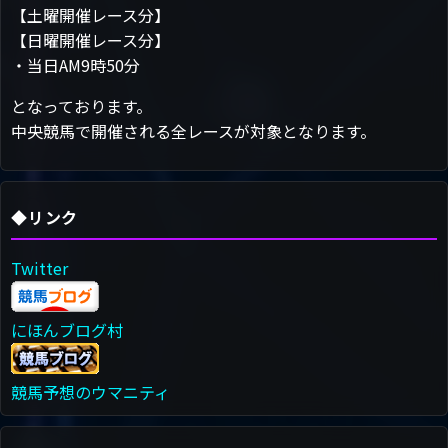
【土曜開催レース分】
【日曜開催レース分】
・当日AM9時50分
となっております。
中央競馬で開催される全レースが対象となります。
◆リンク
Twitter
にほんブログ村
競馬予想のウマニティ