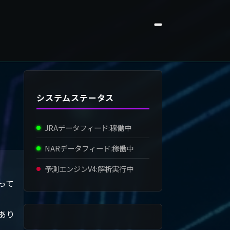
システムステータス
JRAデータフィード:
稼働中
NARデータフィード:
稼働中
予測エンジンV4:
解析実行中
って
あり