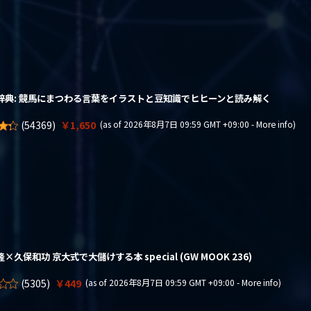
辞典: 競馬にまつわる言葉をイラストと豆知識でヒヒーンと読み解く
(
54369
)
￥1,650
(as of 2026年8月7日 09:59 GMT +09:00 -
More info
)
×久保和功 京大式で大儲けする本 special (GW MOOK 236)
(
5305
)
￥449
(as of 2026年8月7日 09:59 GMT +09:00 -
More info
)