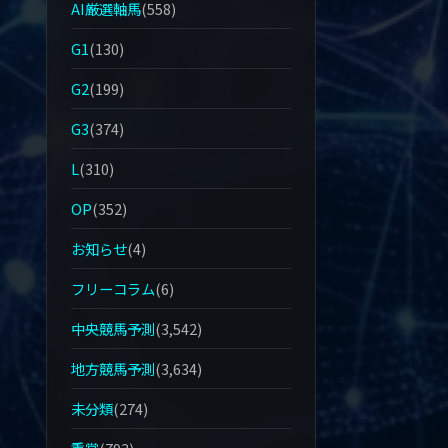
AI厳選軸馬
(558)
G1
(130)
G2
(199)
G3
(374)
L
(310)
OP
(352)
お知らせ
(4)
フリーコラム
(6)
中央競馬予測
(3,542)
地方競馬予測
(3,634)
未分類
(274)