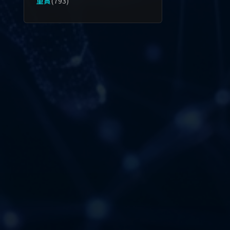
重賞
(793)