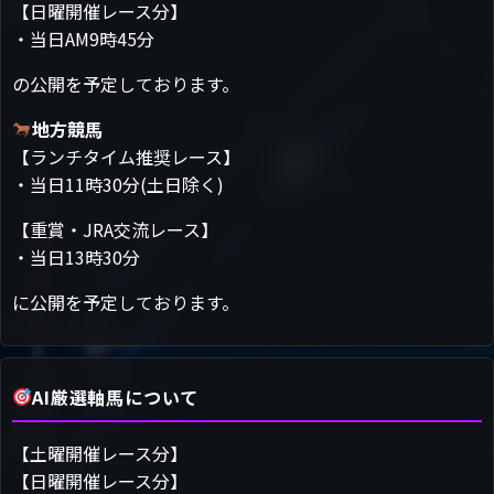
【日曜開催レース分】
・当日AM9時45分
の公開を予定しております。
地方競馬
【ランチタイム推奨レース】
・当日11時30分(土日除く)
【重賞・JRA交流レース】
・当日13時30分
に公開を予定しております。
AI厳選軸馬について
【土曜開催レース分】
【日曜開催レース分】