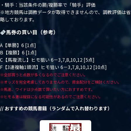
・騎手：当該条件の勝/複勝率で「騎手」評価
※地方競馬は調教データが取得できませんので、調教評価は省
略しております。
馬券の買い目（参考）
A【単勝】6 [1点]
B【複勝】6 [1点]
C【馬複流し】ヒモ狙い 6－3,7,8,10,12 [5点]
F【3連複軸1頭流】ヒモ狙い 6－3,7,8,10,12 [10点]
※全部買うと点数が多くなるのでご注意ください。
※オッズを完全考慮しておりませんので、資金配分をご検討ください。
※馬連、ワイドは少点数で買いたい方におすすめです。
※ヒモ＆激は縦目になる可能性があるのでご注意ください。
// おすすめの競馬書籍（ランダムで入れ替わります）