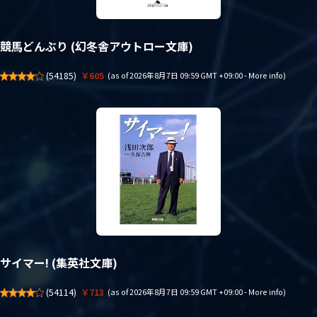
競馬どんぶり (幻冬舎アウトロー文庫)
(
54185
)
￥605
(as of 2026年8月7日 09:59 GMT +09:00 -
More info
)
サイマー! (集英社文庫)
(
54114
)
￥713
(as of 2026年8月7日 09:59 GMT +09:00 -
More info
)