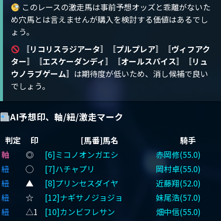
このレースの激走馬は事前予想オッズと乖離がないた
め穴馬とは言えませんが購入を検討する価値はあるでし
ょう。
〚
リコリスラジアータ
〛〚
プルプレア
〛〚
ヴィフアク
ター
〛〚
エスケーダンディ
〛〚
オールスパイス
〛〚
リュ
ウノラブゲーム
〛は期待度が低いため、消し候補で良い
でしょう。
AI予想印、軸/紐/激走マーク
判定
印
[馬番]馬名
騎手
軸
◎
[6]ミコノオンガエシ
赤岡修(55.0)
紐
◯
[7]ハチャプリ
岡村卓(55.0)
紐
▲
[8]プリンセスダイヤ
近藤翔(52.0)
紐
☆
[12]ナギサノジョジョ
妹尾浩(57.0)
紐
△1
[10]カンビフレサン
畑中信(55.0)