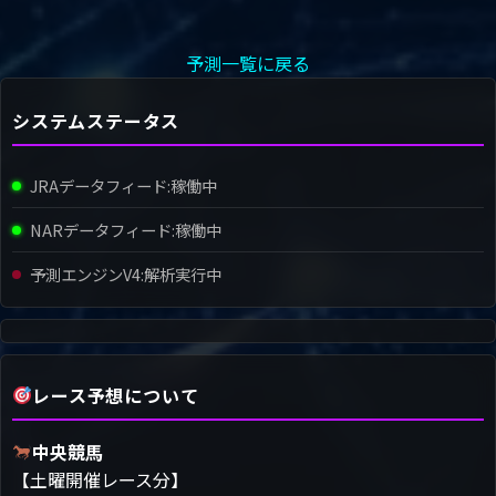
予測一覧に戻る
システムステータス
JRAデータフィード:
稼働中
NARデータフィード:
稼働中
予測エンジンV4:
解析実行中
レース予想について
中央競馬
【土曜開催レース分】