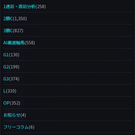
1週前・直前分析
(258)
2勝C
(1,350)
3勝C
(827)
AI厳選軸馬
(558)
G1
(130)
G2
(199)
G3
(374)
L
(310)
OP
(352)
お知らせ
(4)
フリーコラム
(6)