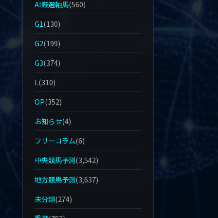
AI厳選軸馬
(560)
G1
(130)
G2
(199)
G3
(374)
L
(310)
OP
(352)
お知らせ
(4)
フリーコラム
(6)
中央競馬予測
(3,542)
地方競馬予測
(3,637)
未分類
(274)