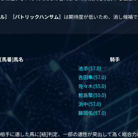
セル
〛〚
パトリックハンサム
〛は期待度が低いため、消し候補で
[馬番]馬名
騎手
池添(57.0)
吉田隼(57.0)
佐々木(55.0)
鮫島駿(55.0)
浜中(57.0)
藤岡佑(57.0)
、相手に適した馬に[紐]判定、一部の適性が突出して高く総合力