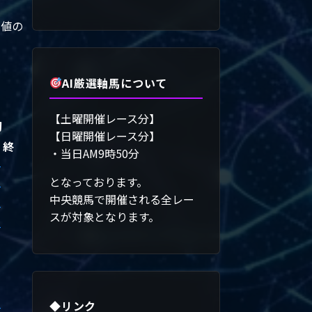
力値の
AI厳選軸馬について
【土曜開催レース分】
切
【日曜開催レース分】
終
・当日AM9時50分
+
となっております。
+
中央競馬で開催される全レー
+
スが対象となります。
+
◆リンク
+