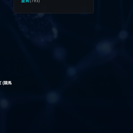
重賞
(793)
 (競馬