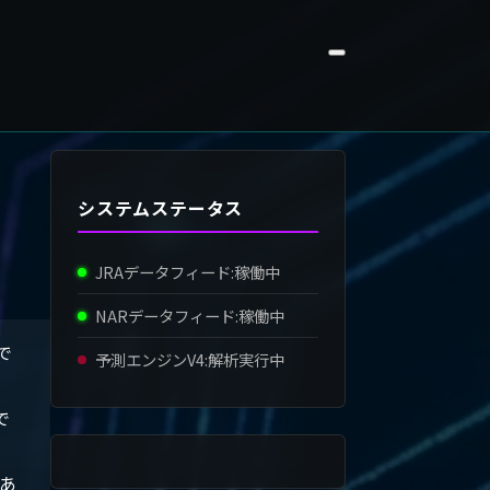
システムステータス
JRAデータフィード:
稼働中
NARデータフィード:
稼働中
で
予測エンジンV4:
解析実行中
で
あ