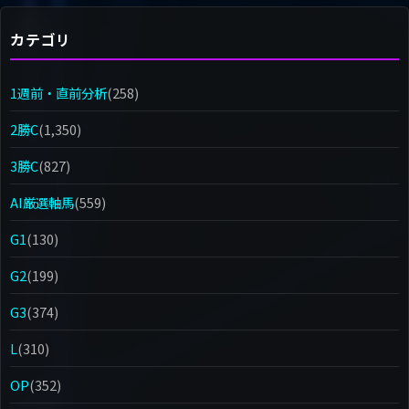
カテゴリ
1週前・直前分析
(258)
2勝C
(1,350)
3勝C
(827)
AI厳選軸馬
(559)
G1
(130)
G2
(199)
G3
(374)
L
(310)
OP
(352)