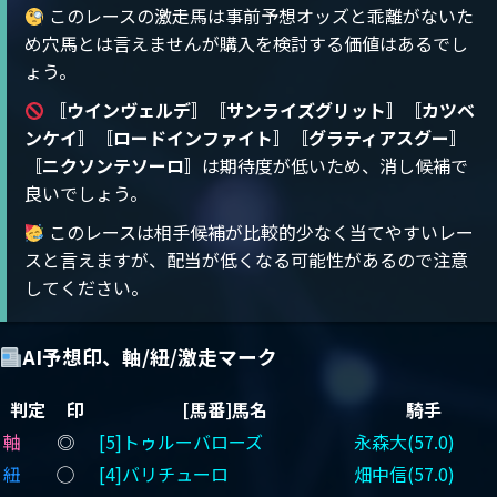
このレースの激走馬は事前予想オッズと乖離がないた
め穴馬とは言えませんが購入を検討する価値はあるでし
ょう。
〚
ウインヴェルデ
〛〚
サンライズグリット
〛〚
カツベ
ンケイ
〛〚
ロードインファイト
〛〚
グラティアスグー
〛
〚
ニクソンテソーロ
〛は期待度が低いため、消し候補で
良いでしょう。
このレースは相手候補が比較的少なく当てやすいレー
スと言えますが、配当が低くなる可能性があるので注意
してください。
AI予想印、軸/紐/激走マーク
判定
印
[馬番]馬名
騎手
軸
◎
[5]トゥルーバローズ
永森大(57.0)
紐
◯
[4]バリチューロ
畑中信(57.0)