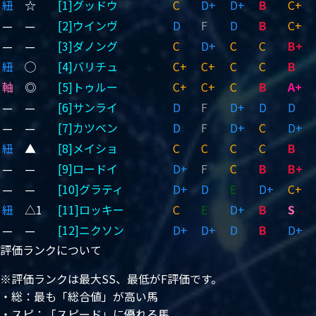
紐
☆
[1]グッドウ
C
D+
D+
B
C+
—
—
[2]ウインヴ
D
F
D
B
C+
—
—
[3]ダノング
C
D+
C
C
B+
紐
◯
[4]バリチュ
C+
C+
C
C
B
軸
◎
[5]トゥルー
C+
C+
C
B
A+
—
—
[6]サンライ
D
F
D+
D
D
—
—
[7]カツベン
D
F
D+
C
D+
紐
▲
[8]メイショ
C
C
C
C
B
—
—
[9]ロードイ
D+
F
C
B
B+
—
—
[10]グラティ
D+
D
E
D+
C+
紐
△1
[11]ロッキー
C
E
D+
B
S
—
—
[12]ニクソン
D+
D+
D
B
D+
評価ランクについて
※評価ランクは最大SS、最低がF評価です。
・総：最も「総合値」が高い馬
・スピ：「スピード」に優れる馬