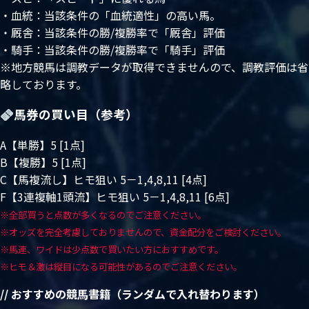
・血統：当該条件の「血統適性」の高い馬。
・厩舎：当該条件の勝/複勝率で「厩舎」評価
・騎手：当該条件の勝/複勝率で「騎手」評価
※地方競馬は調教データが取得できませんので、調教評価は省
略しております。
馬券の買い目（参考）
A【単勝】5 [1点]
B【複勝】5 [1点]
C【馬複流し】ヒモ狙い 5－1,4,8,11 [4点]
F【3連複軸1頭流】ヒモ狙い 5－1,4,8,11 [6点]
※全部買うと点数が多くなるのでご注意ください。
※オッズを完全考慮しておりませんので、資金配分をご検討ください。
※馬連、ワイドは少点数で買いたい方におすすめです。
※ヒモ＆激は縦目になる可能性があるのでご注意ください。
// おすすめの競馬書籍（ランダムで入れ替わります）