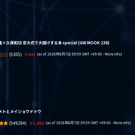
×久保和功 京大式で大儲けする本 special (GW MOOK 236)
(
5305
)
￥449
(as of 2026年8月7日 09:59 GMT +09:00 -
More info
)
メトとメイショウドトウ
(
549294
)
￥1,650
(as of 2026年8月7日 09:59 GMT +09:00 -
More info
)