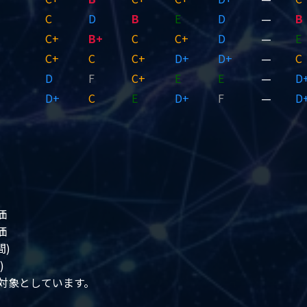
C
D
B
E
D
—
B
C+
B+
C
C+
D
—
E
C+
C
C+
D+
D+
—
C
D
F
C+
E
E
—
D
D+
C
E
D+
F
—
D
。
価
価
間)
)
対象としています。