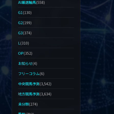
AI厳選軸馬
(558)
G1
(130)
G2
(199)
G3
(374)
L
(310)
OP
(352)
お知らせ
(4)
フリーコラム
(6)
中央競馬予測
(3,542)
地方競馬予測
(3,634)
未分類
(274)