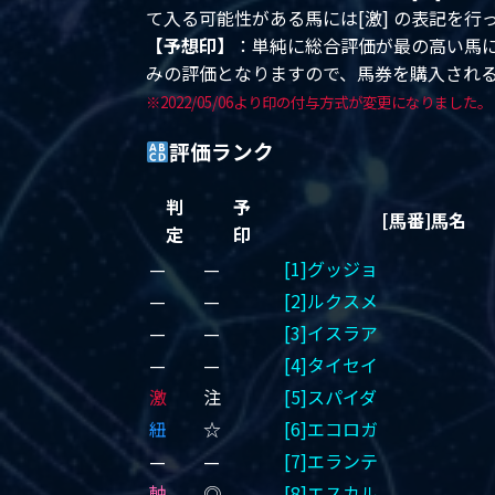
て入る可能性がある馬には[激] の表記を行
【予想印】
：単純に総合評価が最の高い馬
みの評価となりますので、馬券を購入され
※2022/05/06より印の付与方式が変更になりました。
評価ランク
判
予
[馬番]馬名
定
印
—
—
[1]グッジョ
—
—
[2]ルクスメ
—
—
[3]イスラア
—
—
[4]タイセイ
激
注
[5]スパイダ
紐
☆
[6]エコロガ
—
—
[7]エランテ
軸
◎
[8]エスカル