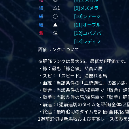
紐
△1
[9]メズメラ
紐
◯
[10]シアージ
紐
▲
[11]オーブル
激
注
[12]コパノパ
—
—
[13]レディフ
評価ランクについて
※評価ランクは最大SS、最低がF評価です。
・総：最も「総合値」が高い馬
・スピ：「スピード」に優れる馬
・血統：当該条件の「血統適性」の高い馬
・厩舎：当該条件の勝/複勝率で「厩舎」評
・騎手：当該条件の勝/複勝率で「騎手」評
・前追：1週前追切のタイムを評価(全体/区
・終追：最終追切のタイムを評価(全体/区間
1週前追切は新馬戦および重賞レースのみを