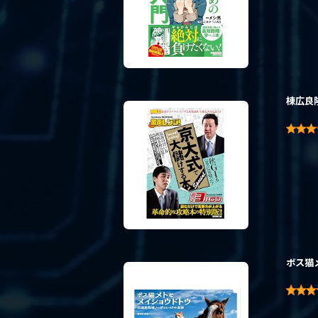
棟広良隆
ボス猫