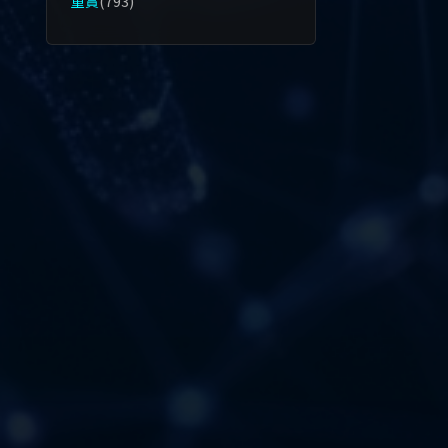
重賞
(793)