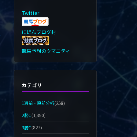
Twitter
にほんブログ村
+
+
競馬予想のウマニティ
カテゴリ
1週前・直前分析
(258)
2勝C
(1,350)
3勝C
(827)