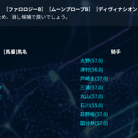
〛〚
ファロロジーB
〛〚
ムーンプローブB
〛〚
ディヴィナシオン
ため、消し候補で良いでしょう。
[馬番]馬名
騎手
大野(57.0)
津村(56.0)
戸崎圭(57.0)
ク
三浦(57.0)
ェ
丸山(57.0)
石川(55.0)
荻野極(57.0)
国分恭(57.0)