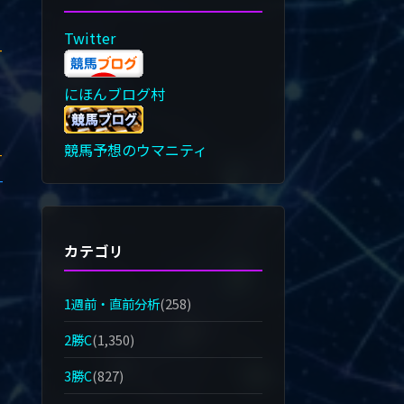
Twitter
+
にほんブログ村
競馬予想のウマニティ
+
+
カテゴリ
1週前・直前分析
(258)
2勝C
(1,350)
3勝C
(827)