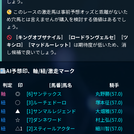
しょう。
このレースの激走馬は事前予想オッズと乖離がないた
め穴馬とは言えませんが購入を検討する価値はあるでし
ょう。
〚
キングオブザナイル
〛〚
ロードランヴェルセ
〛〚
ツ
キシロ
〛〚
マッドルーレット
〛は期待度が低いため、消
し候補で良いでしょう。
AI予想印、軸/紐/激走マーク
判定
印
[馬番]馬名
騎手
軸
◎
[6]サンテックス
丸野勝(57.0)
紐
◯
[3]ルーチェドーロ
塚本征(57.0)
紐
▲
[1]サンマルレジェンド
大畑雅(57.0)
紐
☆
[7]ダンネワード
村上弘(57.0)
紐
△1
[2]スティールアクター
細川智(57.0)