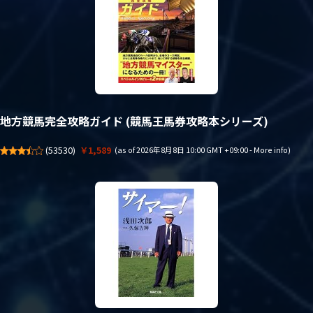
地方競馬完全攻略ガイド (競馬王馬券攻略本シリーズ)
(
53530
)
￥1,589
(as of 2026年8月8日 10:00 GMT +09:00 -
More info
)