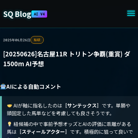
SQ Blog
AI V4
NAR
2025年06月26日
[20250626]名古屋11R トリトン争覇(重賞) ダ
1500m AI予想
AIによる自動コメント
AIが軸に指名したのは〚
サンテックス
〛です。単勝や
頭固定した馬単などを考慮しても良さそうです。
紐候補の中で事前予想オッズとAIの評価に乖離がある
馬は〚
スティールアクター
〛です。積極的に狙って良いで