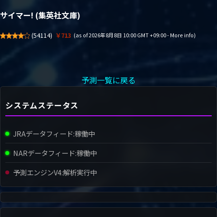
サイマー! (集英社文庫)
(
54114
)
￥713
(as of 2026年8月8日 10:00 GMT +09:00 -
More info
)
予測一覧に戻る
システムステータス
JRAデータフィード:
稼働中
NARデータフィード:
稼働中
予測エンジンV4:
解析実行中