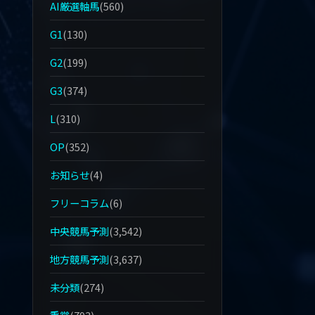
AI厳選軸馬
(560)
G1
(130)
G2
(199)
G3
(374)
L
(310)
OP
(352)
お知らせ
(4)
フリーコラム
(6)
中央競馬予測
(3,542)
地方競馬予測
(3,637)
未分類
(274)