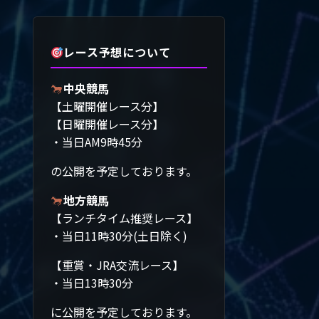
レース予想について
中央競馬
【土曜開催レース分】
【日曜開催レース分】
・当日AM9時45分
の公開を予定しております。
地方競馬
【ランチタイム推奨レース】
・当日11時30分(土日除く)
【重賞・JRA交流レース】
・当日13時30分
に公開を予定しております。